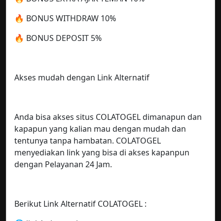
🔥 BONUS WITHDRAW 10%
🔥 BONUS DEPOSIT 5%
Akses mudah dengan Link Alternatif
Anda bisa akses situs COLATOGEL dimanapun dan
kapapun yang kalian mau dengan mudah dan
tentunya tanpa hambatan. COLATOGEL
menyediakan link yang bisa di akses kapanpun
dengan Pelayanan 24 Jam.
Berikut Link Alternatif COLATOGEL :