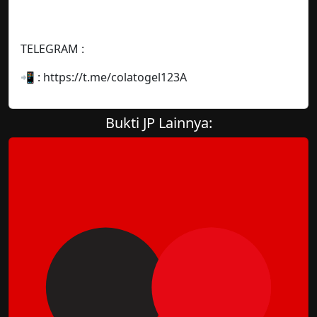
TELEGRAM :
📲 : https://t.me/colatogel123A
Bukti JP Lainnya: