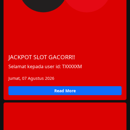
JACKPOT SLOT GACORR!!
Selamat kepada user id: TXXXXXM
Jumat, 07 Agustus 2026
Read More