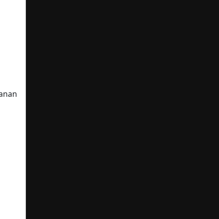
yanan