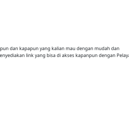
apun dan kapapun yang kalian mau dengan mudah dan
yediakan link yang bisa di akses kapanpun dengan Pela