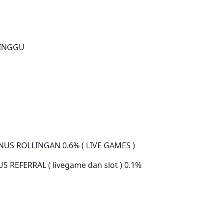
MINGGU
NUS ROLLINGAN 0.6% ( LIVE GAMES )
 REFERRAL ( livegame dan slot ) 0.1%