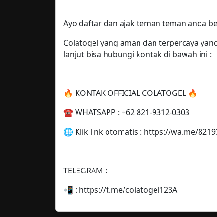
Ayo daftar dan ajak teman teman anda ber
Colatogel yang aman dan terpercaya yang
lanjut bisa hubungi kontak di bawah ini :
🔥 KONTAK OFFICIAL COLATOGEL 🔥
☎️ WHATSAPP : +62 821-9312-0303
🌐 Klik link otomatis : https://wa.me/821
TELEGRAM :
📲 : https://t.me/colatogel123A