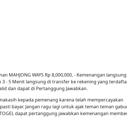
inan MAHJONG WAYS Rp 8,000,000, - Kemenangan langsung 
 - 5 Menit langsung di transfer ke rekening yang terdaftar
alid dan dapat di Pertanggung Jawabkan.
erimakasih kepada pemenang karena telah mempercayakan
pasti bayar. Jangan ragu lagi untuk ajak teman teman gab
LATOGEL dapat pertanggung jawabkan kemenangan membe