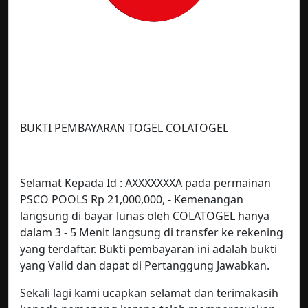
BUKTI PEMBAYARAN TOGEL COLATOGEL
Selamat Kepada Id : AXXXXXXXA pada permainan
PSCO POOLS Rp 21,000,000, - Kemenangan
langsung di bayar lunas oleh COLATOGEL hanya
dalam 3 - 5 Menit langsung di transfer ke rekening
yang terdaftar. Bukti pembayaran ini adalah bukti
yang Valid dan dapat di Pertanggung Jawabkan.
Sekali lagi kami ucapkan selamat dan terimakasih