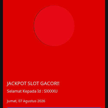
JACKPOT SLOT GACOR!!
Selamat Kepada Id : SXXXXU
Jumat, 07 Agustus 2026