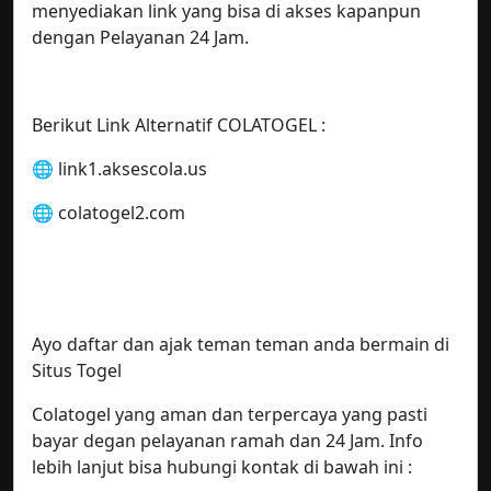
menyediakan link yang bisa di akses kapanpun
dengan Pelayanan 24 Jam.
Berikut Link Alternatif COLATOGEL :
🌐 link1.aksescola.us
🌐 colatogel2.com
Ayo daftar dan ajak teman teman anda bermain di
Situs Togel
Colatogel yang aman dan terpercaya yang pasti
bayar degan pelayanan ramah dan 24 Jam. Info
lebih lanjut bisa hubungi kontak di bawah ini :