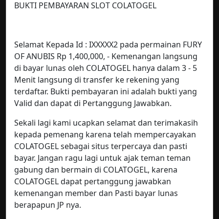
BUKTI PEMBAYARAN SLOT COLATOGEL
Selamat Kepada Id : IXXXXX2 pada permainan FURY
OF ANUBIS Rp 1,400,000, - Kemenangan langsung
di bayar lunas oleh COLATOGEL hanya dalam 3 - 5
Menit langsung di transfer ke rekening yang
terdaftar. Bukti pembayaran ini adalah bukti yang
Valid dan dapat di Pertanggung Jawabkan.
Sekali lagi kami ucapkan selamat dan terimakasih
kepada pemenang karena telah mempercayakan
COLATOGEL sebagai situs terpercaya dan pasti
bayar. Jangan ragu lagi untuk ajak teman teman
gabung dan bermain di COLATOGEL, karena
COLATOGEL dapat pertanggung jawabkan
kemenangan member dan Pasti bayar lunas
berapapun JP nya.