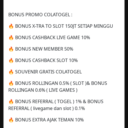
BONUS PROMO COLATOGEL :
🔥 BONUS X-TRA TO SLOT 150JT SETIAP MINGGU
🔥 BONUS CASHBACK LIVE GAME 10%
🔥 BONUS NEW MEMBER 50%
🔥 BONUS CASHBACK SLOT 10%
🔥 SOUVENIR GRATIS COLATOGEL
🔥 BONUS ROLLINGAN 0.5% ( SLOT )& BONUS
ROLLINGAN 0.6% ( LIVE GAMES )
🔥 BONUS REFERRAL ( TOGEL ) 1% & BONUS
REFERRAL ( livegame dan slot ) 0.1%
🔥 BONUS EXTRA AJAK TEMAN 10%