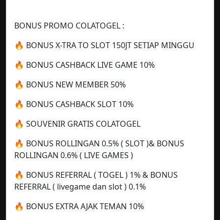
BONUS PROMO COLATOGEL :
🔥 BONUS X-TRA TO SLOT 150JT SETIAP MINGGU
🔥 BONUS CASHBACK LIVE GAME 10%
🔥 BONUS NEW MEMBER 50%
🔥 BONUS CASHBACK SLOT 10%
🔥 SOUVENIR GRATIS COLATOGEL
🔥 BONUS ROLLINGAN 0.5% ( SLOT )& BONUS
ROLLINGAN 0.6% ( LIVE GAMES )
🔥 BONUS REFERRAL ( TOGEL ) 1% & BONUS
REFERRAL ( livegame dan slot ) 0.1%
🔥 BONUS EXTRA AJAK TEMAN 10%