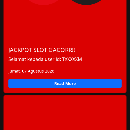
JACKPOT SLOT GACORR!!
Selamat kepada user id: TXXXXXM
Jumat, 07 Agustus 2026
Read More