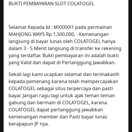
BUKTI PEMBAYARAN SLOT COLATOGEL
Selamat Kepada Id : MXXXXX1 pada permainan
MAHJONG WAYS Rp 1,500,000, - Kemenangan
langsung di bayar lunas oleh COLATOGEL hanya
dalam 3 - 5 Menit langsung di transfer ke rekening
yang terdaftar. Bukti pembayaran ini adalah bukti
yang Valid dan dapat di Pertanggung Jawabkan.
Sekali lagi kami ucapkan selamat dan terimakasih
kepada pemenang karena telah mempercayakan
COLATOGEL sebagai situs terpercaya dan pasti
bayar. Jangan ragu lagi untuk ajak teman teman
gabung dan bermain di COLATOGEL, karena
COLATOGEL dapat pertanggung jawabkan
kemenangan member dan Pasti bayar lunas
berapapun JP nya.