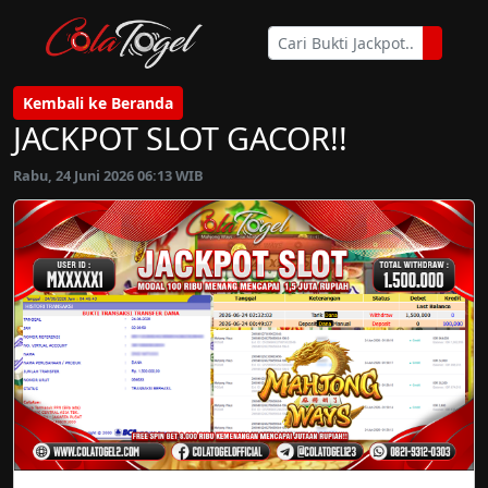
Kembali ke Beranda
JACKPOT SLOT GACOR!!
Rabu, 24 Juni 2026 06:13 WIB