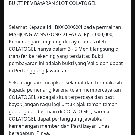
BUKTI PEMBAYARAN SLOT COLATOGEL
Selamat Kepada Id : BXXXXXXXX4 pada permainan
MAHJONG WINS GONG XI FA CAI Rp 2,000,000, -
Kemenangan langsung di bayar lunas oleh
COLATOGEL hanya dalam 3 - 5 Menit langsung di
transfer ke rekening yang terdaftar. Bukti
pembayaran ini adalah bukti yang Valid dan dapat
di Pertanggung Jawabkan.
Sekali lagi kami ucapkan selamat dan terimakasih
kepada pemenang karena telah mempercayakan
COLATOGEL sebagai situs terpercaya dan pasti
bayar. Jangan ragu lagi untuk ajak teman teman
gabung dan bermain di COLATOGEL, karena
COLATOGEL dapat pertanggung jawabkan
kemenangan member dan Pasti bayar lunas
berapapun JP nya.