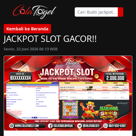
Kembali ke Beranda
JACKPOT SLOT GACOR!!
Senin, 22 Juni 2026 06:13 WIB