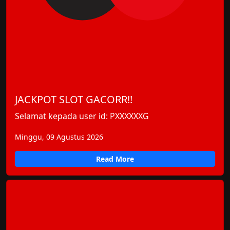
JACKPOT SLOT GACORR!!
Selamat kepada user id: PXXXXXXG
Minggu, 09 Agustus 2026
Read More