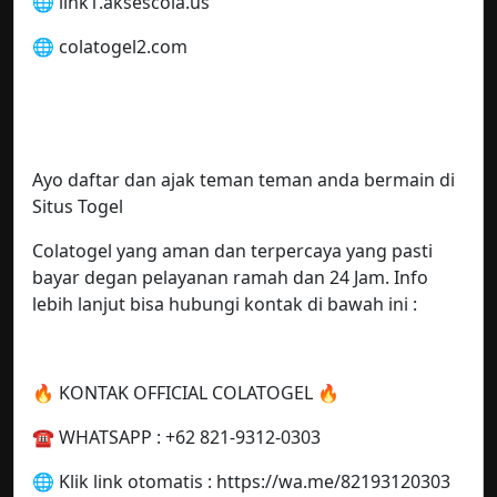
🌐 link1.aksescola.us
🌐 colatogel2.com
Ayo daftar dan ajak teman teman anda bermain di
Situs Togel
Colatogel yang aman dan terpercaya yang pasti
bayar degan pelayanan ramah dan 24 Jam. Info
lebih lanjut bisa hubungi kontak di bawah ini :
🔥 KONTAK OFFICIAL COLATOGEL 🔥
☎️ WHATSAPP : +62 821-9312-0303
🌐 Klik link otomatis : https://wa.me/82193120303