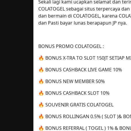
Sekali lagi kami ucapkan selamat dan t
COLATOGEL sebagai situs terpercaya dan 
dan bermain di COLATOGEL, karena CO
dan Pasti bayar lunas berapapun JP nya.
BONUS PROMO COLATOGEL :
🔥 BONUS X-TRA TO SLOT 150JT SETIAP 
🔥 BONUS CASHBACK LIVE GAME 10%
🔥 BONUS NEW MEMBER 50%
🔥 BONUS CASHBACK SLOT 10%
🔥 SOUVENIR GRATIS COLATOGEL
🔥 BONUS ROLLINGAN 0.5% ( SLOT )& BO
🔥 BONUS REFERRAL ( TOGEL ) 1% & BONUS