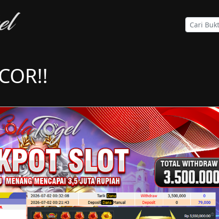
COR!!