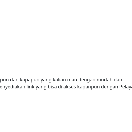
apun dan kapapun yang kalian mau dengan mudah dan
yediakan link yang bisa di akses kapanpun dengan Pela