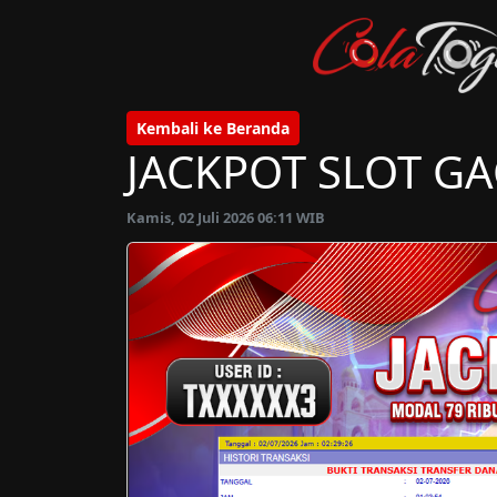
Kembali ke Beranda
JACKPOT SLOT GA
Kamis, 02 Juli 2026 06:11 WIB