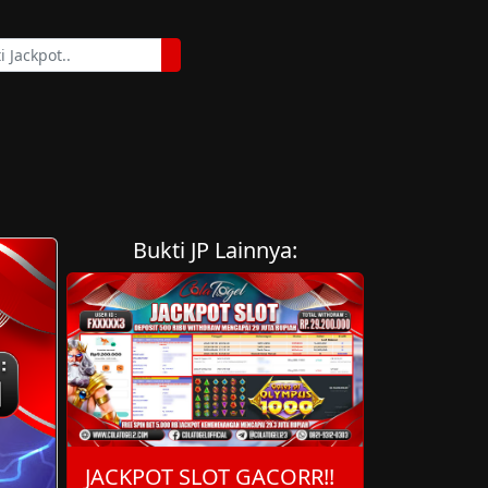
Bukti JP Lainnya:
JACKPOT SLOT GACORR!!