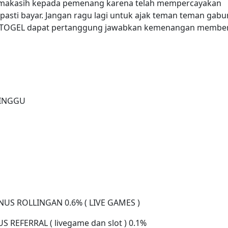
erimakasih kepada pemenang karena telah mempercayakan
pasti bayar. Jangan ragu lagi untuk ajak teman teman gab
LATOGEL dapat pertanggung jawabkan kemenangan membe
MINGGU
NUS ROLLINGAN 0.6% ( LIVE GAMES )
 REFERRAL ( livegame dan slot ) 0.1%