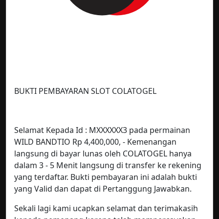
BUKTI PEMBAYARAN SLOT COLATOGEL
Selamat Kepada Id : MXXXXXX3 pada permainan
WILD BANDTIO Rp 4,400,000, - Kemenangan
langsung di bayar lunas oleh COLATOGEL hanya
dalam 3 - 5 Menit langsung di transfer ke rekening
yang terdaftar. Bukti pembayaran ini adalah bukti
yang Valid dan dapat di Pertanggung Jawabkan.
Sekali lagi kami ucapkan selamat dan terimakasih