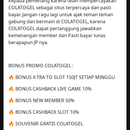
kepada pemenang karena telah mempercayakan
COLATOGEL sebagai situs terpercaya dan pasti
bayar. Jangan ragu lagi untuk ajak teman teman
gabung dan bermain di COLATOGEL, karena
COLATOGEL dapat pertanggung jawabkan
kemenangan member dan Pasti bayar lunas
berapapun JP nya.
BONUS PROMO COLATOGEL :
🔥 BONUS X-TRA TO SLOT 150JT SETIAP MINGGU
🔥 BONUS CASHBACK LIVE GAME 10%
🔥 BONUS NEW MEMBER 50%
🔥 BONUS CASHBACK SLOT 10%
🔥 SOUVENIR GRATIS COLATOGEL