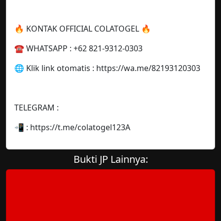
🔥 KONTAK OFFICIAL COLATOGEL 🔥
☎️ WHATSAPP : +62 821-9312-0303
🌐 Klik link otomatis : https://wa.me/82193120303
TELEGRAM :
📲 : https://t.me/colatogel123A
Bukti JP Lainnya: