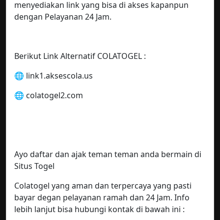
menyediakan link yang bisa di akses kapanpun
dengan Pelayanan 24 Jam.
Berikut Link Alternatif COLATOGEL :
🌐 link1.aksescola.us
🌐 colatogel2.com
Ayo daftar dan ajak teman teman anda bermain di
Situs Togel
Colatogel yang aman dan terpercaya yang pasti
bayar degan pelayanan ramah dan 24 Jam. Info
lebih lanjut bisa hubungi kontak di bawah ini :