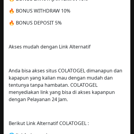
🔥 BONUS WITHDRAW 10%
🔥 BONUS DEPOSIT 5%
Akses mudah dengan Link Alternatif
Anda bisa akses situs COLATOGEL dimanapun dan
kapapun yang kalian mau dengan mudah dan
tentunya tanpa hambatan. COLATOGEL
menyediakan link yang bisa di akses kapanpun
dengan Pelayanan 24 Jam.
Berikut Link Alternatif COLATOGEL :