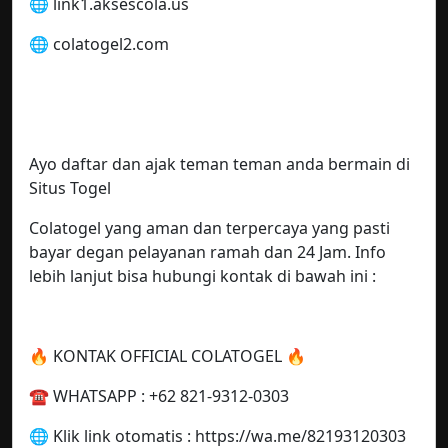
🌐 link1.aksescola.us
🌐 colatogel2.com
Ayo daftar dan ajak teman teman anda bermain di
Situs Togel
Colatogel yang aman dan terpercaya yang pasti
bayar degan pelayanan ramah dan 24 Jam. Info
lebih lanjut bisa hubungi kontak di bawah ini :
🔥 KONTAK OFFICIAL COLATOGEL 🔥
☎️ WHATSAPP : +62 821-9312-0303
🌐 Klik link otomatis : https://wa.me/82193120303