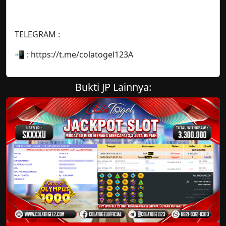
TELEGRAM :
📲 : https://t.me/colatogel123A
Bukti JP Lainnya: