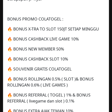
BONUS PROMO COLATOGEL :
🔥 BONUS X-TRA TO SLOT 150JT SETIAP MINGGU
🔥 BONUS CASHBACK LIVE GAME 10%
🔥 BONUS NEW MEMBER 50%
🔥 BONUS CASHBACK SLOT 10%
🔥 SOUVENIR GRATIS COLATOGEL
🔥 BONUS ROLLINGAN 0.5% ( SLOT )& BONUS
ROLLINGAN 0.6% ( LIVE GAMES )
🔥 BONUS REFERRAL ( TOGEL ) 1% & BONUS
REFERRAL ( livegame dan slot ) 0.1%
🔥 BONUS EXTRA AJAK TEMAN 10%