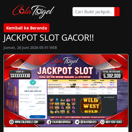
Kembali ke Beranda
JACKPOT SLOT GACOR!!
Jumat, 26 Juni 2026 05:51 WIB