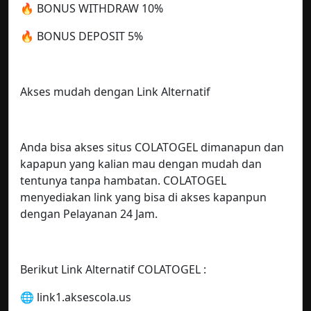
🔥 BONUS WITHDRAW 10%
🔥 BONUS DEPOSIT 5%
Akses mudah dengan Link Alternatif
Anda bisa akses situs COLATOGEL dimanapun dan
kapapun yang kalian mau dengan mudah dan
tentunya tanpa hambatan. COLATOGEL
menyediakan link yang bisa di akses kapanpun
dengan Pelayanan 24 Jam.
Berikut Link Alternatif COLATOGEL :
🌐 link1.aksescola.us