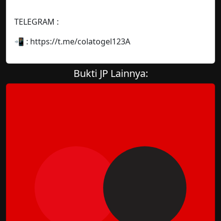
TELEGRAM :
📲 : https://t.me/colatogel123A
Bukti JP Lainnya: