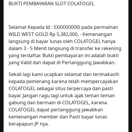
BUKTI PEMBAYARAN SLOT COLATOGEL
Selamat Kepada Id : SXXXXXXXX0 pada permainan
WILD WEST GOLD Rp 5,382,000, - Kemenangan
langsung di bayar lunas oleh COLATOGEL hanya
dalam 3 - 5 Menit langsung di transfer ke rekening
yang terdaftar. Bukti pembayaran ini adalah bukti
yang Valid dan dapat di Pertanggung Jawabkan.
Sekali lagi kami ucapkan selamat dan terimakasih
kepada pemenang karena telah mempercayakan
COLATOGEL sebagai situs terpercaya dan pasti
bayar. Jangan ragu lagi untuk ajak teman teman
gabung dan bermain di COLATOGEL, karena
COLATOGEL dapat pertanggung jawabkan
kemenangan member dan Pasti bayar lunas
berapapun JP nya.