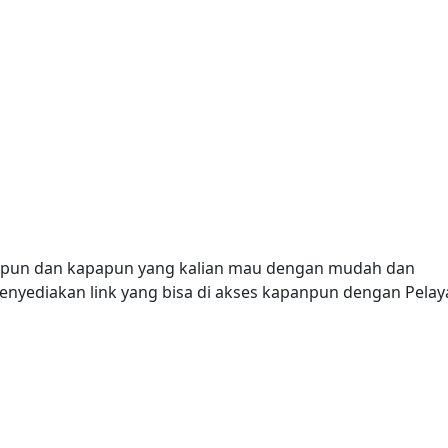
apun dan kapapun yang kalian mau dengan mudah dan
yediakan link yang bisa di akses kapanpun dengan Pela