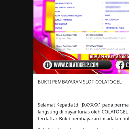
BUKTI PEMBAYARAN SLOT COLATOGEL
Selamat Kepada Id : JXXXXXX1 pada per
langsung di bayar lunas oleh COLATOGEL h
terdaftar. Bukti pembayaran ini adalah b