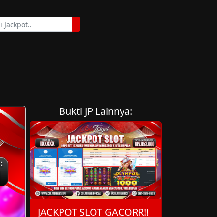
Bukti JP Lainnya:
JACKPOT SLOT GACORR!!