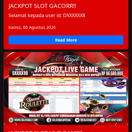
JACKPOT SLOT GACORR!!
Selamat kepada user id: DXXXXXX8
Kamis, 06 Agustus 2026
Read More