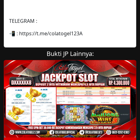
TELEGRAM :
📲 : https://t.me/colatogel123A
Bukti JP Lainnya: