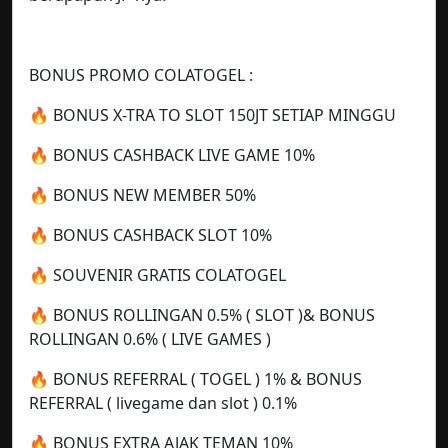
BONUS PROMO COLATOGEL :
🔥 BONUS X-TRA TO SLOT 150JT SETIAP MINGGU
🔥 BONUS CASHBACK LIVE GAME 10%
🔥 BONUS NEW MEMBER 50%
🔥 BONUS CASHBACK SLOT 10%
🔥 SOUVENIR GRATIS COLATOGEL
🔥 BONUS ROLLINGAN 0.5% ( SLOT )& BONUS
ROLLINGAN 0.6% ( LIVE GAMES )
🔥 BONUS REFERRAL ( TOGEL ) 1% & BONUS
REFERRAL ( livegame dan slot ) 0.1%
🔥 BONUS EXTRA AJAK TEMAN 10%