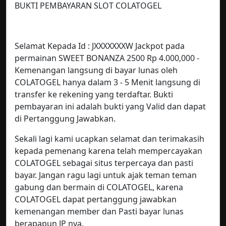
BUKTI PEMBAYARAN SLOT COLATOGEL
Selamat Kepada Id : JXXXXXXXW Jackpot pada
permainan SWEET BONANZA 2500 Rp 4.000,000 -
Kemenangan langsung di bayar lunas oleh
COLATOGEL hanya dalam 3 - 5 Menit langsung di
transfer ke rekening yang terdaftar. Bukti
pembayaran ini adalah bukti yang Valid dan dapat
di Pertanggung Jawabkan.
Sekali lagi kami ucapkan selamat dan terimakasih
kepada pemenang karena telah mempercayakan
COLATOGEL sebagai situs terpercaya dan pasti
bayar. Jangan ragu lagi untuk ajak teman teman
gabung dan bermain di COLATOGEL, karena
COLATOGEL dapat pertanggung jawabkan
kemenangan member dan Pasti bayar lunas
berapapun JP nya.