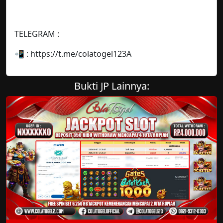
TELEGRAM :
📲 : https://t.me/colatogel123A
Bukti JP Lainnya: