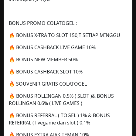
BONUS PROMO COLATOGEL :
🔥 BONUS X-TRA TO SLOT 150JT SETIAP MINGGU
🔥 BONUS CASHBACK LIVE GAME 10%
🔥 BONUS NEW MEMBER 50%
🔥 BONUS CASHBACK SLOT 10%
🔥 SOUVENIR GRATIS COLATOGEL
🔥 BONUS ROLLINGAN 0.5% ( SLOT )& BONUS
ROLLINGAN 0.6% ( LIVE GAMES )
🔥 BONUS REFERRAL ( TOGEL ) 1% & BONUS
REFERRAL ( livegame dan slot ) 0.1%
🔥 BONUS EXTRA AJAK TEMAN 10%