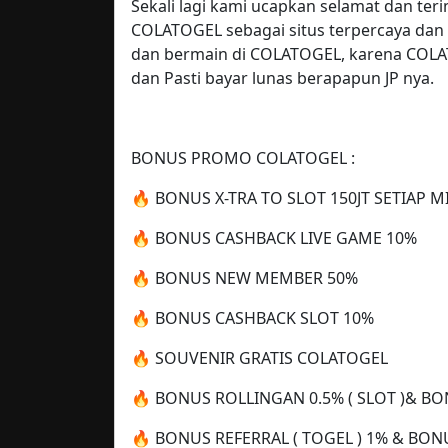
Sekali lagi kami ucapkan selamat dan t
COLATOGEL sebagai situs terpercaya dan 
dan bermain di COLATOGEL, karena CO
dan Pasti bayar lunas berapapun JP nya.
BONUS PROMO COLATOGEL :
🔥 BONUS X-TRA TO SLOT 150JT SETIAP 
🔥 BONUS CASHBACK LIVE GAME 10%
🔥 BONUS NEW MEMBER 50%
🔥 BONUS CASHBACK SLOT 10%
🔥 SOUVENIR GRATIS COLATOGEL
🔥 BONUS ROLLINGAN 0.5% ( SLOT )& BO
🔥 BONUS REFERRAL ( TOGEL ) 1% & BONUS