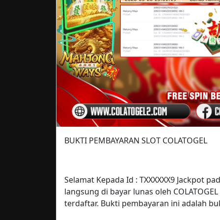
BUKTI PEMBAYARAN SLOT COLATOGEL
Selamat Kepada Id : TXXXXXX9 Jackpot 
langsung di bayar lunas oleh COLATOGEL h
terdaftar. Bukti pembayaran ini adalah b