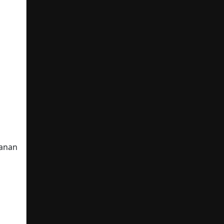
yanan