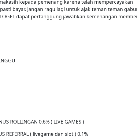
erimakasih kepada pemenang karena telah mempercayakan
pasti bayar. Jangan ragu lagi untuk ajak teman teman gab
LATOGEL dapat pertanggung jawabkan kemenangan membe
MINGGU
NUS ROLLINGAN 0.6% ( LIVE GAMES )
 REFERRAL ( livegame dan slot ) 0.1%