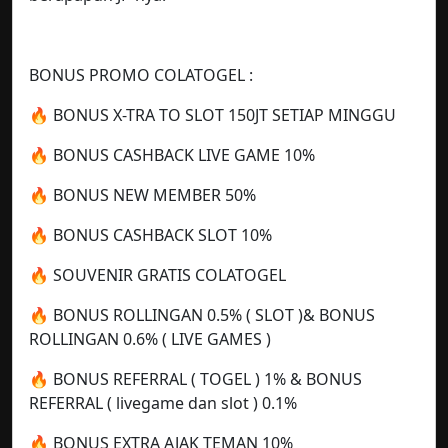
BONUS PROMO COLATOGEL :
🔥 BONUS X-TRA TO SLOT 150JT SETIAP MINGGU
🔥 BONUS CASHBACK LIVE GAME 10%
🔥 BONUS NEW MEMBER 50%
🔥 BONUS CASHBACK SLOT 10%
🔥 SOUVENIR GRATIS COLATOGEL
🔥 BONUS ROLLINGAN 0.5% ( SLOT )& BONUS
ROLLINGAN 0.6% ( LIVE GAMES )
🔥 BONUS REFERRAL ( TOGEL ) 1% & BONUS
REFERRAL ( livegame dan slot ) 0.1%
🔥 BONUS EXTRA AJAK TEMAN 10%