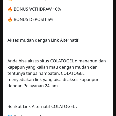
🔥 BONUS WITHDRAW 10%
🔥 BONUS DEPOSIT 5%
Akses mudah dengan Link Alternatif
Anda bisa akses situs COLATOGEL dimanapun dan
kapapun yang kalian mau dengan mudah dan
tentunya tanpa hambatan. COLATOGEL
menyediakan link yang bisa di akses kapanpun
dengan Pelayanan 24 Jam.
Berikut Link Alternatif COLATOGEL :