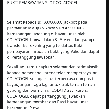
BUKTI PEMBAYARAN SLOT COLATOGEL
Selamat Kepada Id : AXXXXXXC Jackpot pada
permainan MAHJONG WAYS Rp 4.500.000 -
Kemenangan langsung di bayar lunas oleh
COLATOGEL hanya dalam 3 - 5 Menit langsung di
transfer ke rekening yang terdaftar. Bukti
pembayaran ini adalah bukti yang Valid dan dapat
di Pertanggung Jawabkan.
Sekali lagi kami ucapkan selamat dan terimakasih
kepada pemenang karena telah mempercayakan
COLATOGEL sebagai situs terpercaya dan pasti
bayar. Jangan ragu lagi untuk ajak teman teman
gabung dan bermain di COLATOGEL, karena
COLATOGEL dapat pertanggung jawabkan
kemenangan member dan Pasti bayar lunas
berapapun JP nya.