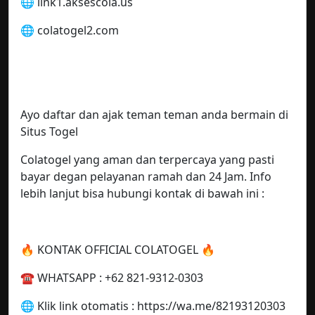
🌐 link1.aksescola.us
🌐 colatogel2.com
Ayo daftar dan ajak teman teman anda bermain di
Situs Togel
Colatogel yang aman dan terpercaya yang pasti
bayar degan pelayanan ramah dan 24 Jam. Info
lebih lanjut bisa hubungi kontak di bawah ini :
🔥 KONTAK OFFICIAL COLATOGEL 🔥
☎️ WHATSAPP : +62 821-9312-0303
🌐 Klik link otomatis : https://wa.me/82193120303