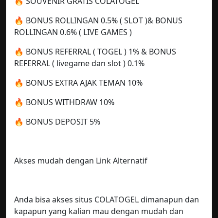
🔥 SOUVENIR GRATIS COLATOGEL
🔥 BONUS ROLLINGAN 0.5% ( SLOT )& BONUS
ROLLINGAN 0.6% ( LIVE GAMES )
🔥 BONUS REFERRAL ( TOGEL ) 1% & BONUS
REFERRAL ( livegame dan slot ) 0.1%
🔥 BONUS EXTRA AJAK TEMAN 10%
🔥 BONUS WITHDRAW 10%
🔥 BONUS DEPOSIT 5%
Akses mudah dengan Link Alternatif
Anda bisa akses situs COLATOGEL dimanapun dan
kapapun yang kalian mau dengan mudah dan