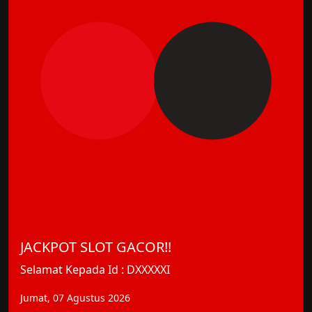
JACKPOT SLOT GACOR!!
Selamat Kepada Id : DXXXXXI
Jumat, 07 Agustus 2026