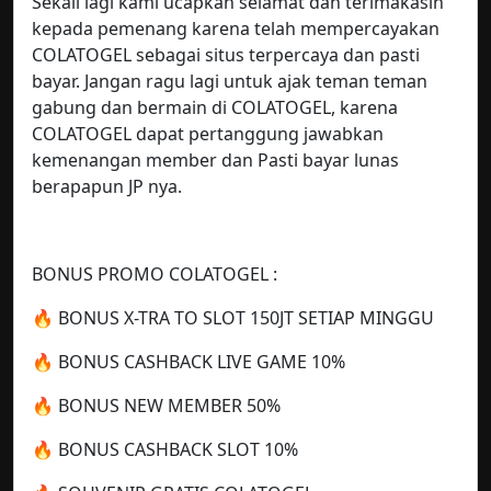
Sekali lagi kami ucapkan selamat dan terimakasih
kepada pemenang karena telah mempercayakan
COLATOGEL sebagai situs terpercaya dan pasti
bayar. Jangan ragu lagi untuk ajak teman teman
gabung dan bermain di COLATOGEL, karena
COLATOGEL dapat pertanggung jawabkan
kemenangan member dan Pasti bayar lunas
berapapun JP nya.
BONUS PROMO COLATOGEL :
🔥 BONUS X-TRA TO SLOT 150JT SETIAP MINGGU
🔥 BONUS CASHBACK LIVE GAME 10%
🔥 BONUS NEW MEMBER 50%
🔥 BONUS CASHBACK SLOT 10%