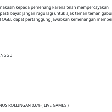
erimakasih kepada pemenang karena telah mempercayakan
pasti bayar. Jangan ragu lagi untuk ajak teman teman gab
LATOGEL dapat pertanggung jawabkan kemenangan membe
MINGGU
NUS ROLLINGAN 0.6% ( LIVE GAMES )