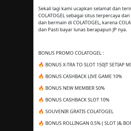
Sekali lagi kami ucapkan selamat dan t
COLATOGEL sebagai situs terpercaya dan 
dan bermain di COLATOGEL, karena CO
dan Pasti bayar lunas berapapun JP nya.
BONUS PROMO COLATOGEL :
🔥 BONUS X-TRA TO SLOT 150JT SETIAP 
🔥 BONUS CASHBACK LIVE GAME 10%
🔥 BONUS NEW MEMBER 50%
🔥 BONUS CASHBACK SLOT 10%
🔥 SOUVENIR GRATIS COLATOGEL
🔥 BONUS ROLLINGAN 0.5% ( SLOT )& BO