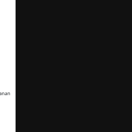
yanan