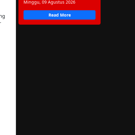
Minggu, 09 Agustus 2026
Read More
ung
r