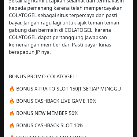
Sekali lagi kami ucapkan selamat dan terimakasih
kepada pemenang karena telah mempercayakan
COLATOGEL sebagai situs terpercaya dan pasti
bayar. Jangan ragu lagi untuk ajak teman teman
gabung dan bermain di COLATOGEL, karena
COLATOGEL dapat pertanggung jawabkan
kemenangan member dan Pasti bayar lunas
berapapun JP nya.
BONUS PROMO COLATOGEL :
🔥 BONUS X-TRA TO SLOT 150JT SETIAP MINGGU
🔥 BONUS CASHBACK LIVE GAME 10%
🔥 BONUS NEW MEMBER 50%
🔥 BONUS CASHBACK SLOT 10%