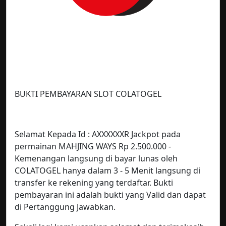
BUKTI PEMBAYARAN SLOT COLATOGEL
Selamat Kepada Id : AXXXXXXR Jackpot pada
permainan MAHJING WAYS Rp 2.500.000 -
Kemenangan langsung di bayar lunas oleh
COLATOGEL hanya dalam 3 - 5 Menit langsung di
transfer ke rekening yang terdaftar. Bukti
pembayaran ini adalah bukti yang Valid dan dapat
di Pertanggung Jawabkan.