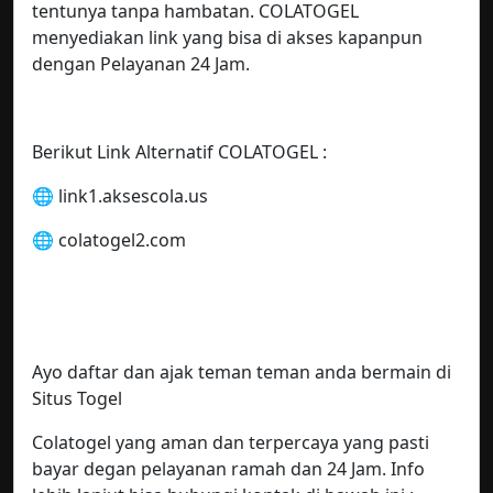
tentunya tanpa hambatan. COLATOGEL
menyediakan link yang bisa di akses kapanpun
dengan Pelayanan 24 Jam.
Berikut Link Alternatif COLATOGEL :
🌐 link1.aksescola.us
🌐 colatogel2.com
Ayo daftar dan ajak teman teman anda bermain di
Situs Togel
Colatogel yang aman dan terpercaya yang pasti
bayar degan pelayanan ramah dan 24 Jam. Info