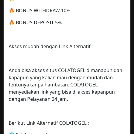
🔥 BONUS WITHDRAW 10%
🔥 BONUS DEPOSIT 5%
Akses mudah dengan Link Alternatif
Anda bisa akses situs COLATOGEL dimanapun dan
kapapun yang kalian mau dengan mudah dan
tentunya tanpa hambatan. COLATOGEL
menyediakan link yang bisa di akses kapanpun
dengan Pelayanan 24 Jam.
Berikut Link Alternatif COLATOGEL :