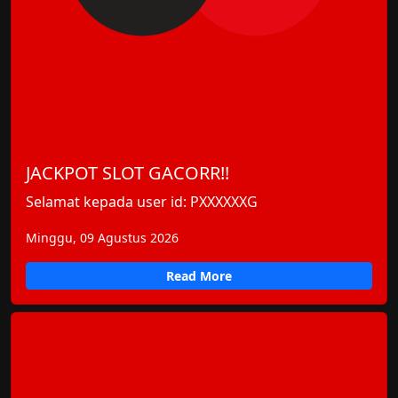
JACKPOT SLOT GACORR!!
Selamat kepada user id: PXXXXXXG
Minggu, 09 Agustus 2026
Read More