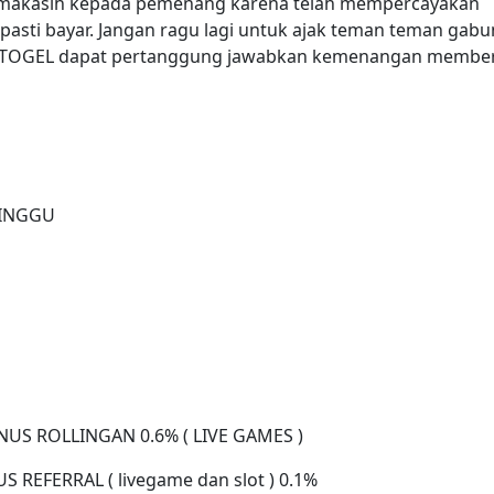
erimakasih kepada pemenang karena telah mempercayakan
pasti bayar. Jangan ragu lagi untuk ajak teman teman gab
LATOGEL dapat pertanggung jawabkan kemenangan membe
MINGGU
NUS ROLLINGAN 0.6% ( LIVE GAMES )
 REFERRAL ( livegame dan slot ) 0.1%