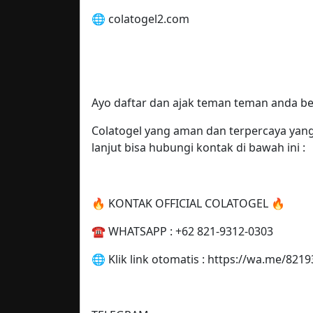
🌐 colatogel2.com
Ayo daftar dan ajak teman teman anda ber
Colatogel yang aman dan terpercaya yang
lanjut bisa hubungi kontak di bawah ini :
🔥 KONTAK OFFICIAL COLATOGEL 🔥
☎️ WHATSAPP : +62 821-9312-0303
🌐 Klik link otomatis : https://wa.me/821