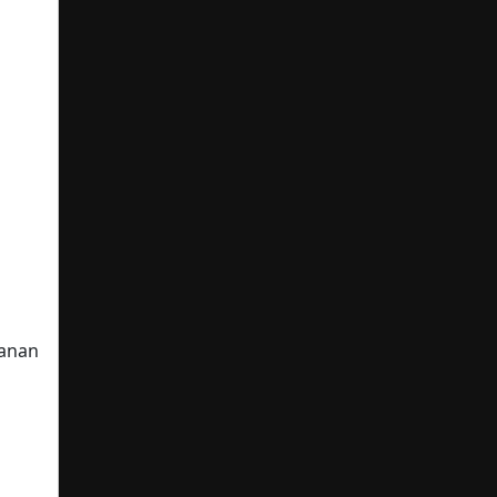
yanan