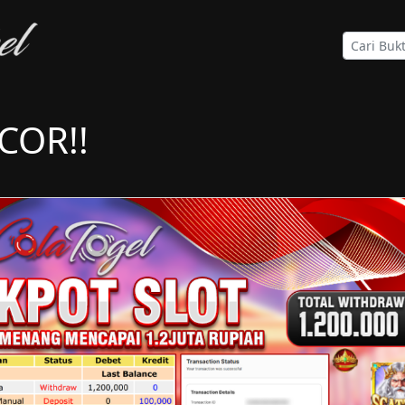
COR!!