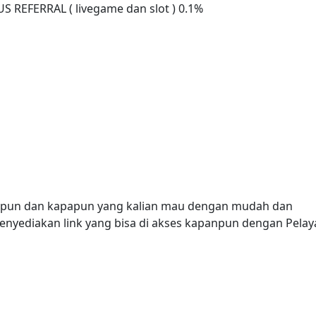
 REFERRAL ( livegame dan slot ) 0.1%
apun dan kapapun yang kalian mau dengan mudah dan
yediakan link yang bisa di akses kapanpun dengan Pela