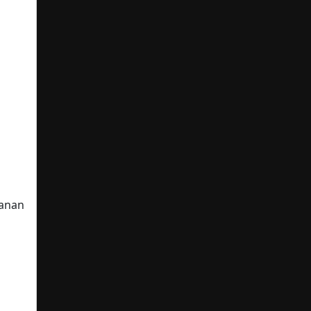
yanan