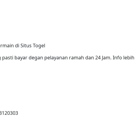
main di Situs Togel
 pasti bayar degan pelayanan ramah dan 24 Jam. Info lebih
93120303