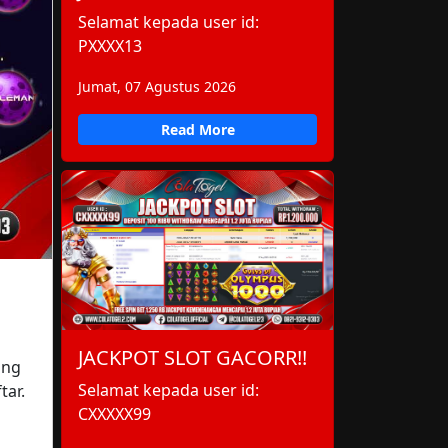
Selamat kepada user id:
PXXXX13
Jumat, 07 Agustus 2026
Read More
JACKPOT SLOT GACORR!!
ung
Selamat kepada user id:
tar.
CXXXXX99