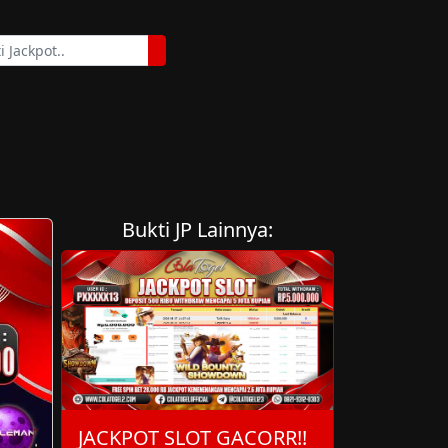
Bukti JP Lainnya:
JACKPOT SLOT GACORR!!