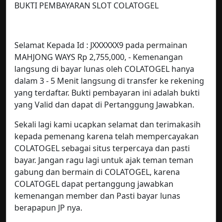
BUKTI PEMBAYARAN SLOT COLATOGEL
Selamat Kepada Id : JXXXXXX9 pada permainan
MAHJONG WAYS Rp 2,755,000, - Kemenangan
langsung di bayar lunas oleh COLATOGEL hanya
dalam 3 - 5 Menit langsung di transfer ke rekening
yang terdaftar. Bukti pembayaran ini adalah bukti
yang Valid dan dapat di Pertanggung Jawabkan.
Sekali lagi kami ucapkan selamat dan terimakasih
kepada pemenang karena telah mempercayakan
COLATOGEL sebagai situs terpercaya dan pasti
bayar. Jangan ragu lagi untuk ajak teman teman
gabung dan bermain di COLATOGEL, karena
COLATOGEL dapat pertanggung jawabkan
kemenangan member dan Pasti bayar lunas
berapapun JP nya.