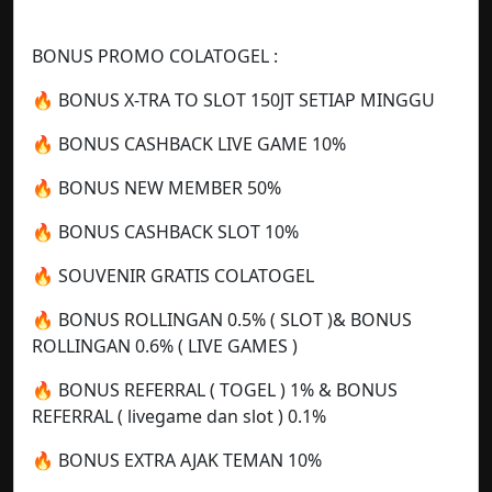
BONUS PROMO COLATOGEL :
🔥 BONUS X-TRA TO SLOT 150JT SETIAP MINGGU
🔥 BONUS CASHBACK LIVE GAME 10%
🔥 BONUS NEW MEMBER 50%
🔥 BONUS CASHBACK SLOT 10%
🔥 SOUVENIR GRATIS COLATOGEL
🔥 BONUS ROLLINGAN 0.5% ( SLOT )& BONUS
ROLLINGAN 0.6% ( LIVE GAMES )
🔥 BONUS REFERRAL ( TOGEL ) 1% & BONUS
REFERRAL ( livegame dan slot ) 0.1%
🔥 BONUS EXTRA AJAK TEMAN 10%