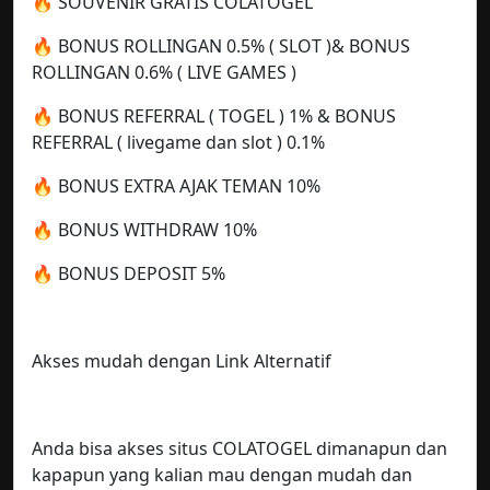
🔥 SOUVENIR GRATIS COLATOGEL
🔥 BONUS ROLLINGAN 0.5% ( SLOT )& BONUS
ROLLINGAN 0.6% ( LIVE GAMES )
🔥 BONUS REFERRAL ( TOGEL ) 1% & BONUS
REFERRAL ( livegame dan slot ) 0.1%
🔥 BONUS EXTRA AJAK TEMAN 10%
🔥 BONUS WITHDRAW 10%
🔥 BONUS DEPOSIT 5%
Akses mudah dengan Link Alternatif
Anda bisa akses situs COLATOGEL dimanapun dan
kapapun yang kalian mau dengan mudah dan