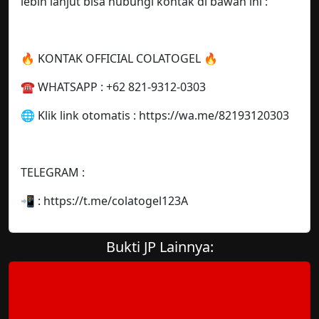
lebih lanjut bisa hubungi kontak di bawah ini :
🔥 KONTAK OFFICIAL COLATOGEL 🔥
☎️ WHATSAPP : +62 821-9312-0303
🌐 Klik link otomatis : https://wa.me/82193120303
TELEGRAM :
📲 : https://t.me/colatogel123A
Bukti JP Lainnya: