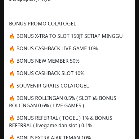
BONUS PROMO COLATOGEL :
🔥 BONUS X-TRA TO SLOT 150JT SETIAP MINGGU
🔥 BONUS CASHBACK LIVE GAME 10%
🔥 BONUS NEW MEMBER 50%
🔥 BONUS CASHBACK SLOT 10%
🔥 SOUVENIR GRATIS COLATOGEL
🔥 BONUS ROLLINGAN 0.5% ( SLOT )& BONUS
ROLLINGAN 0.6% ( LIVE GAMES )
🔥 BONUS REFERRAL ( TOGEL ) 1% & BONUS
REFERRAL ( livegame dan slot ) 0.1%
🔥 BONUS EXTRA AJAK TEMAN 10%