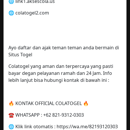
🌐 link1.aksescola.us
🌐 colatogel2.com
Ayo daftar dan ajak teman teman anda bermain di
Situs Togel
Colatogel yang aman dan terpercaya yang pasti
bayar degan pelayanan ramah dan 24 Jam. Info
lebih lanjut bisa hubungi kontak di bawah ini :
🔥 KONTAK OFFICIAL COLATOGEL 🔥
☎️ WHATSAPP : +62 821-9312-0303
🌐 Klik link otomatis : https://wa.me/82193120303