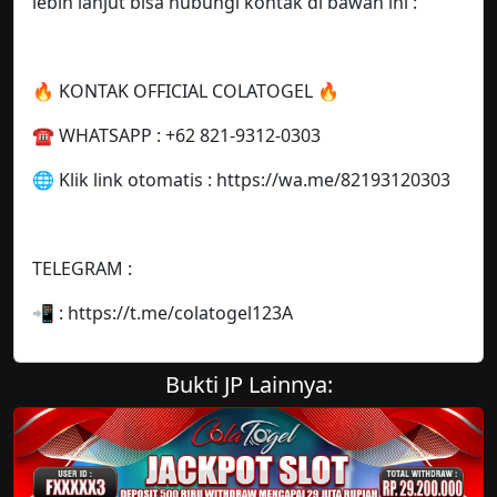
lebih lanjut bisa hubungi kontak di bawah ini :
🔥 KONTAK OFFICIAL COLATOGEL 🔥
☎️ WHATSAPP : +62 821-9312-0303
🌐 Klik link otomatis : https://wa.me/82193120303
TELEGRAM :
📲 : https://t.me/colatogel123A
Bukti JP Lainnya: