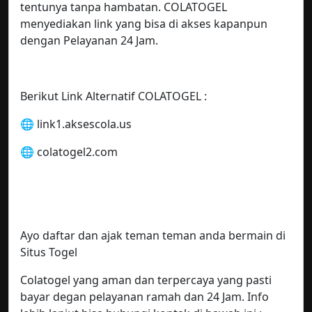
tentunya tanpa hambatan. COLATOGEL
menyediakan link yang bisa di akses kapanpun
dengan Pelayanan 24 Jam.
Berikut Link Alternatif COLATOGEL :
🌐 link1.aksescola.us
🌐 colatogel2.com
Ayo daftar dan ajak teman teman anda bermain di
Situs Togel
Colatogel yang aman dan terpercaya yang pasti
bayar degan pelayanan ramah dan 24 Jam. Info