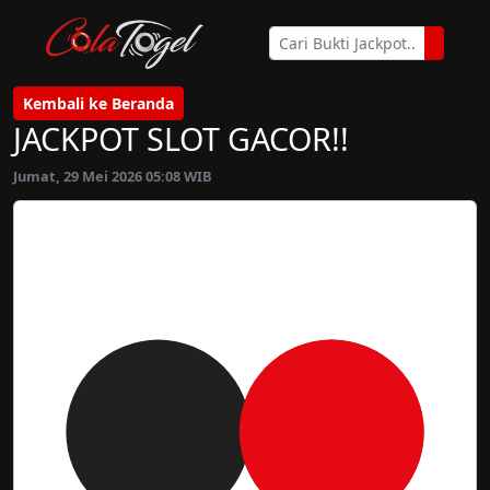
Kembali ke Beranda
JACKPOT SLOT GACOR!!
Jumat, 29 Mei 2026 05:08 WIB