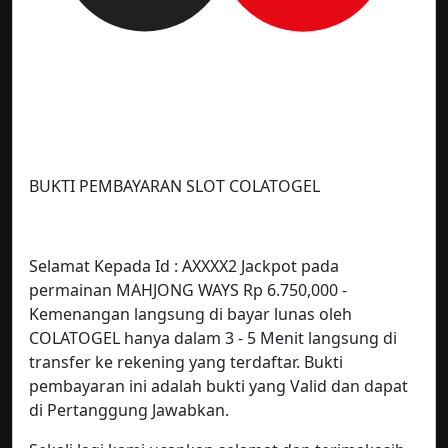
BUKTI PEMBAYARAN SLOT COLATOGEL
Selamat Kepada Id : AXXXX2 Jackpot pada
permainan MAHJONG WAYS Rp 6.750,000 -
Kemenangan langsung di bayar lunas oleh
COLATOGEL hanya dalam 3 - 5 Menit langsung di
transfer ke rekening yang terdaftar. Bukti
pembayaran ini adalah bukti yang Valid dan dapat
di Pertanggung Jawabkan.