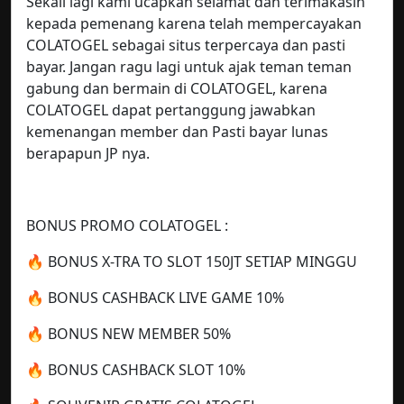
Sekali lagi kami ucapkan selamat dan terimakasih
kepada pemenang karena telah mempercayakan
COLATOGEL sebagai situs terpercaya dan pasti
bayar. Jangan ragu lagi untuk ajak teman teman
gabung dan bermain di COLATOGEL, karena
COLATOGEL dapat pertanggung jawabkan
kemenangan member dan Pasti bayar lunas
berapapun JP nya.
BONUS PROMO COLATOGEL :
🔥 BONUS X-TRA TO SLOT 150JT SETIAP MINGGU
🔥 BONUS CASHBACK LIVE GAME 10%
🔥 BONUS NEW MEMBER 50%
🔥 BONUS CASHBACK SLOT 10%