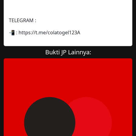
TELEGRAM :
📲 : https://t.me/colatogel123A
Bukti JP Lainnya: