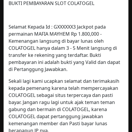
BUKTI PEMBAYARAN SLOT COLATOGEL
Selamat Kepada Id : GXXXXXX3 Jackpot pada
permainan MAFIA MAYHEM Rp 1.800,000 -
Kemenangan langsung di bayar lunas oleh
COLATOGEL hanya dalam 3 - 5 Menit langsung di
transfer ke rekening yang terdaftar. Bukti
pembayaran ini adalah bukti yang Valid dan dapat
di Pertanggung Jawabkan.
Sekali lagi kami ucapkan selamat dan terimakasih
kepada pemenang karena telah mempercayakan
COLATOGEL sebagai situs terpercaya dan pasti
bayar. Jangan ragu lagi untuk ajak teman teman
gabung dan bermain di COLATOGEL, karena
COLATOGEL dapat pertanggung jawabkan
kemenangan member dan Pasti bayar lunas
berapapun JP nya.