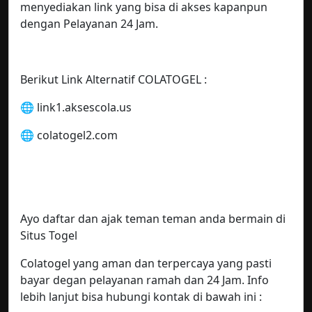
menyediakan link yang bisa di akses kapanpun
dengan Pelayanan 24 Jam.
Berikut Link Alternatif COLATOGEL :
🌐 link1.aksescola.us
🌐 colatogel2.com
Ayo daftar dan ajak teman teman anda bermain di
Situs Togel
Colatogel yang aman dan terpercaya yang pasti
bayar degan pelayanan ramah dan 24 Jam. Info
lebih lanjut bisa hubungi kontak di bawah ini :