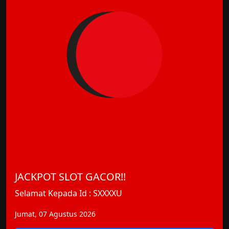
JACKPOT SLOT GACOR!!
Selamat Kepada Id : SXXXXU
Jumat, 07 Agustus 2026