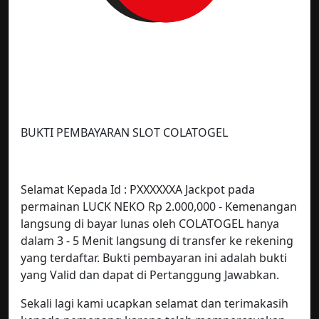
BUKTI PEMBAYARAN SLOT COLATOGEL
Selamat Kepada Id : PXXXXXXA Jackpot pada
permainan LUCK NEKO Rp 2.000,000 - Kemenangan
langsung di bayar lunas oleh COLATOGEL hanya
dalam 3 - 5 Menit langsung di transfer ke rekening
yang terdaftar. Bukti pembayaran ini adalah bukti
yang Valid dan dapat di Pertanggung Jawabkan.
Sekali lagi kami ucapkan selamat dan terimakasih