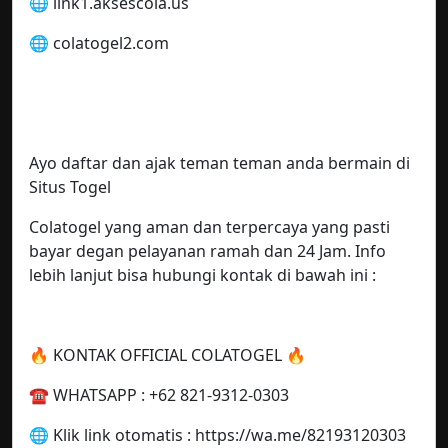
🌐 link1.aksescola.us
🌐 colatogel2.com
Ayo daftar dan ajak teman teman anda bermain di
Situs Togel
Colatogel yang aman dan terpercaya yang pasti
bayar degan pelayanan ramah dan 24 Jam. Info
lebih lanjut bisa hubungi kontak di bawah ini :
🔥 KONTAK OFFICIAL COLATOGEL 🔥
☎️ WHATSAPP : +62 821-9312-0303
🌐 Klik link otomatis : https://wa.me/82193120303