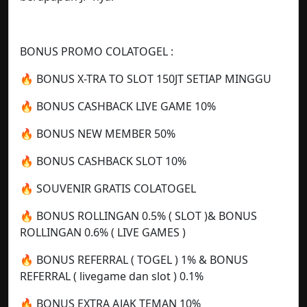
BONUS PROMO COLATOGEL :
🔥 BONUS X-TRA TO SLOT 150JT SETIAP MINGGU
🔥 BONUS CASHBACK LIVE GAME 10%
🔥 BONUS NEW MEMBER 50%
🔥 BONUS CASHBACK SLOT 10%
🔥 SOUVENIR GRATIS COLATOGEL
🔥 BONUS ROLLINGAN 0.5% ( SLOT )& BONUS
ROLLINGAN 0.6% ( LIVE GAMES )
🔥 BONUS REFERRAL ( TOGEL ) 1% & BONUS
REFERRAL ( livegame dan slot ) 0.1%
🔥 BONUS EXTRA AJAK TEMAN 10%