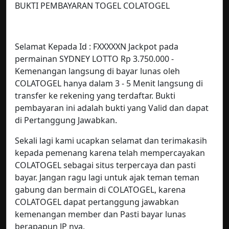
BUKTI PEMBAYARAN TOGEL COLATOGEL
Selamat Kepada Id : FXXXXXN Jackpot pada
permainan SYDNEY LOTTO Rp 3.750.000 -
Kemenangan langsung di bayar lunas oleh
COLATOGEL hanya dalam 3 - 5 Menit langsung di
transfer ke rekening yang terdaftar. Bukti
pembayaran ini adalah bukti yang Valid dan dapat
di Pertanggung Jawabkan.
Sekali lagi kami ucapkan selamat dan terimakasih
kepada pemenang karena telah mempercayakan
COLATOGEL sebagai situs terpercaya dan pasti
bayar. Jangan ragu lagi untuk ajak teman teman
gabung dan bermain di COLATOGEL, karena
COLATOGEL dapat pertanggung jawabkan
kemenangan member dan Pasti bayar lunas
berapapun JP nya.