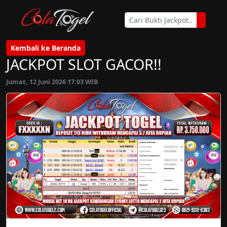
Kembali ke Beranda
JACKPOT SLOT GACOR!!
Jumat, 12 Juni 2026 17:03 WIB