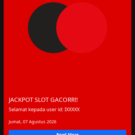
JACKPOT SLOT GACORR!!
Selamat kepada user id: IXXXXX
Jumat, 07 Agustus 2026
Read More