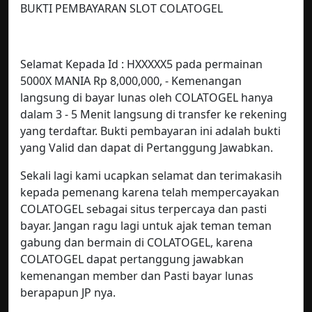
BUKTI PEMBAYARAN SLOT COLATOGEL
Selamat Kepada Id : HXXXXX5 pada permainan
5000X MANIA Rp 8,000,000, - Kemenangan
langsung di bayar lunas oleh COLATOGEL hanya
dalam 3 - 5 Menit langsung di transfer ke rekening
yang terdaftar. Bukti pembayaran ini adalah bukti
yang Valid dan dapat di Pertanggung Jawabkan.
Sekali lagi kami ucapkan selamat dan terimakasih
kepada pemenang karena telah mempercayakan
COLATOGEL sebagai situs terpercaya dan pasti
bayar. Jangan ragu lagi untuk ajak teman teman
gabung dan bermain di COLATOGEL, karena
COLATOGEL dapat pertanggung jawabkan
kemenangan member dan Pasti bayar lunas
berapapun JP nya.