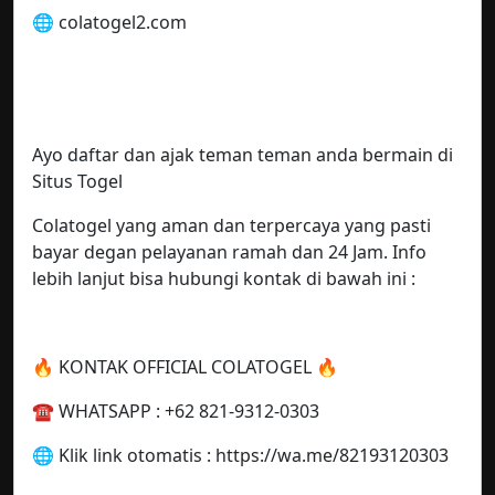
🌐 colatogel2.com
Ayo daftar dan ajak teman teman anda bermain di
Situs Togel
Colatogel yang aman dan terpercaya yang pasti
bayar degan pelayanan ramah dan 24 Jam. Info
lebih lanjut bisa hubungi kontak di bawah ini :
🔥 KONTAK OFFICIAL COLATOGEL 🔥
☎️ WHATSAPP : +62 821-9312-0303
🌐 Klik link otomatis : https://wa.me/82193120303