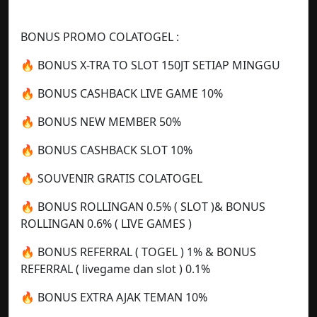
BONUS PROMO COLATOGEL :
🔥 BONUS X-TRA TO SLOT 150JT SETIAP MINGGU
🔥 BONUS CASHBACK LIVE GAME 10%
🔥 BONUS NEW MEMBER 50%
🔥 BONUS CASHBACK SLOT 10%
🔥 SOUVENIR GRATIS COLATOGEL
🔥 BONUS ROLLINGAN 0.5% ( SLOT )& BONUS
ROLLINGAN 0.6% ( LIVE GAMES )
🔥 BONUS REFERRAL ( TOGEL ) 1% & BONUS
REFERRAL ( livegame dan slot ) 0.1%
🔥 BONUS EXTRA AJAK TEMAN 10%