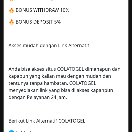
🔥 BONUS WITHDRAW 10%
🔥 BONUS DEPOSIT 5%
Akses mudah dengan Link Alternatif
Anda bisa akses situs COLATOGEL dimanapun dan
kapapun yang kalian mau dengan mudah dan
tentunya tanpa hambatan. COLATOGEL
menyediakan link yang bisa di akses kapanpun
dengan Pelayanan 24 Jam.
Berikut Link Alternatif COLATOGEL :