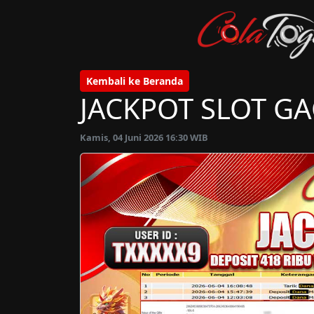
Kembali ke Beranda
JACKPOT SLOT GA
Kamis, 04 Juni 2026 16:30 WIB