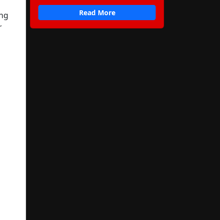
Read More
ung
r