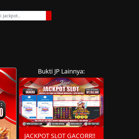
Bukti JP Lainnya:
JACKPOT SLOT GACORR!!