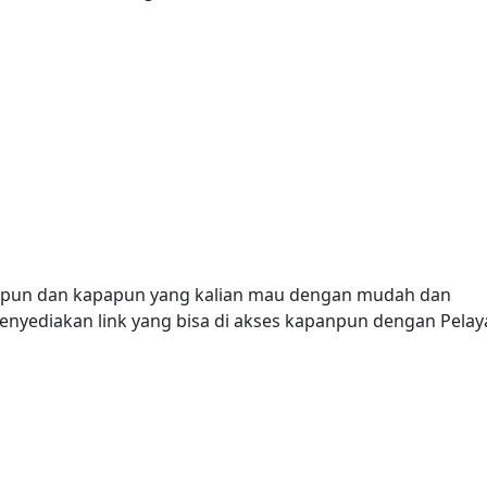
apun dan kapapun yang kalian mau dengan mudah dan
yediakan link yang bisa di akses kapanpun dengan Pela