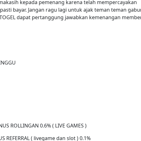
erimakasih kepada pemenang karena telah mempercayakan
pasti bayar. Jangan ragu lagi untuk ajak teman teman gab
LATOGEL dapat pertanggung jawabkan kemenangan membe
MINGGU
NUS ROLLINGAN 0.6% ( LIVE GAMES )
 REFERRAL ( livegame dan slot ) 0.1%