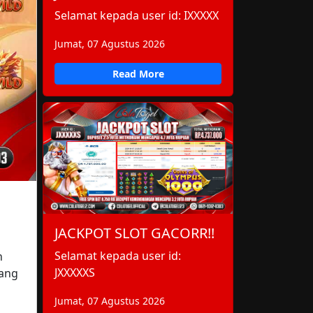
Selamat kepada user id: IXXXXX
Jumat, 07 Agustus 2026
Read More
JACKPOT SLOT GACORR!!
Selamat kepada user id:
n
JXXXXXS
yang
Jumat, 07 Agustus 2026