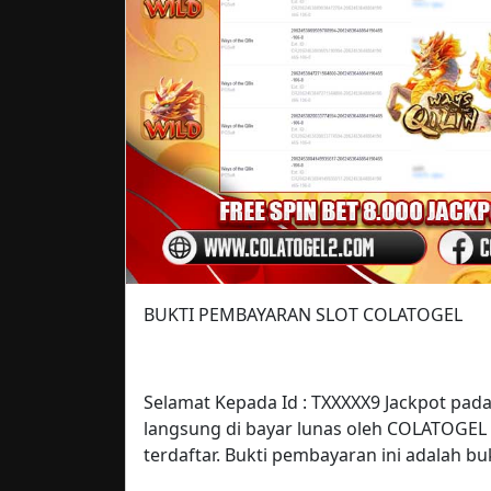
BUKTI PEMBAYARAN SLOT COLATOGEL
Selamat Kepada Id : TXXXXX9 Jackpot pa
langsung di bayar lunas oleh COLATOGEL h
terdaftar. Bukti pembayaran ini adalah b