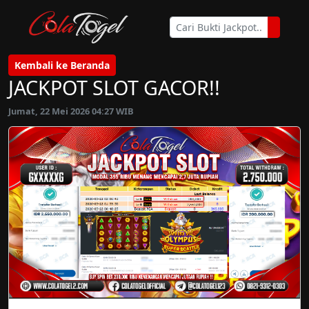
Kembali ke Beranda
JACKPOT SLOT GACOR!!
Jumat, 22 Mei 2026 04:27 WIB