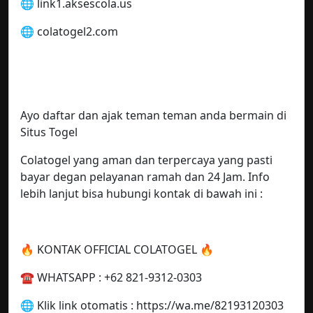
🌐 link1.aksescola.us
🌐 colatogel2.com
Ayo daftar dan ajak teman teman anda bermain di
Situs Togel
Colatogel yang aman dan terpercaya yang pasti
bayar degan pelayanan ramah dan 24 Jam. Info
lebih lanjut bisa hubungi kontak di bawah ini :
🔥 KONTAK OFFICIAL COLATOGEL 🔥
☎️ WHATSAPP : +62 821-9312-0303
🌐 Klik link otomatis : https://wa.me/82193120303