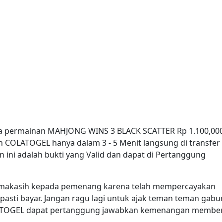
ada permainan MAHJONG WINS 3 BLACK SCATTER Rp 1.100,000
 COLATOGEL hanya dalam 3 - 5 Menit langsung di transfer
n ini adalah bukti yang Valid dan dapat di Pertanggung
erimakasih kepada pemenang karena telah mempercayakan
pasti bayar. Jangan ragu lagi untuk ajak teman teman gab
LATOGEL dapat pertanggung jawabkan kemenangan membe