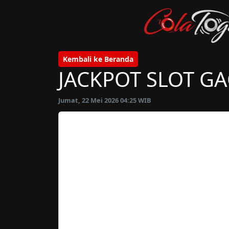
Kembali ke Beranda
JACKPOT SLOT GA
Jumat, 22 Mei 2026 04:25 WIB