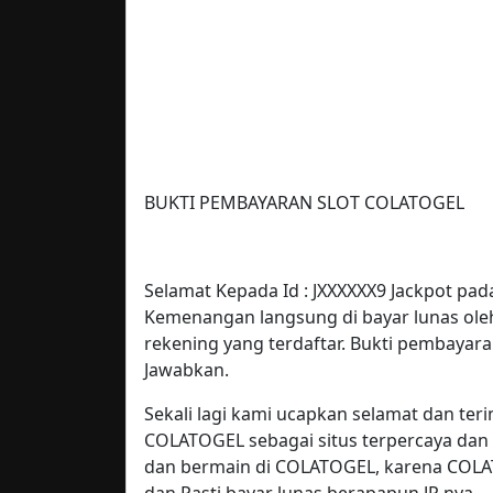
BUKTI PEMBAYARAN SLOT COLATOGEL
Selamat Kepada Id : JXXXXXX9 Jackpot p
Kemenangan langsung di bayar lunas oleh
rekening yang terdaftar. Bukti pembayara
Jawabkan.
Sekali lagi kami ucapkan selamat dan t
COLATOGEL sebagai situs terpercaya dan 
dan bermain di COLATOGEL, karena CO