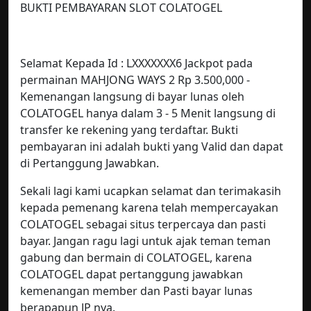
BUKTI PEMBAYARAN SLOT COLATOGEL
Selamat Kepada Id : LXXXXXXX6 Jackpot pada
permainan MAHJONG WAYS 2 Rp 3.500,000 -
Kemenangan langsung di bayar lunas oleh
COLATOGEL hanya dalam 3 - 5 Menit langsung di
transfer ke rekening yang terdaftar. Bukti
pembayaran ini adalah bukti yang Valid dan dapat
di Pertanggung Jawabkan.
Sekali lagi kami ucapkan selamat dan terimakasih
kepada pemenang karena telah mempercayakan
COLATOGEL sebagai situs terpercaya dan pasti
bayar. Jangan ragu lagi untuk ajak teman teman
gabung dan bermain di COLATOGEL, karena
COLATOGEL dapat pertanggung jawabkan
kemenangan member dan Pasti bayar lunas
berapapun JP nya.