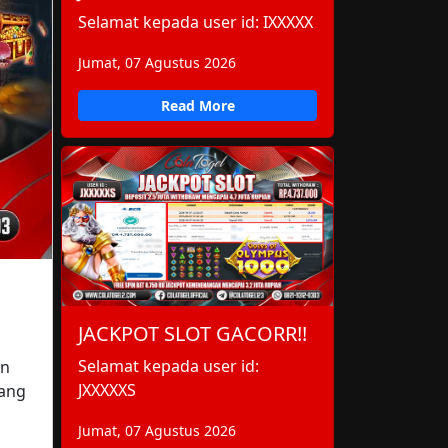
Selamat kepada user id: IXXXXX
Jumat, 07 Agustus 2026
Read More
JACKPOT SLOT GACORR!!
Selamat kepada user id:
an
JXXXXXS
yang
Jumat, 07 Agustus 2026