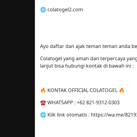
🌐 colatogel2.com
Ayo daftar dan ajak teman teman anda ber
Colatogel yang aman dan terpercaya yang
lanjut bisa hubungi kontak di bawah ini :
🔥 KONTAK OFFICIAL COLATOGEL 🔥
☎️ WHATSAPP : +62 821-9312-0303
🌐 Klik link otomatis : https://wa.me/821