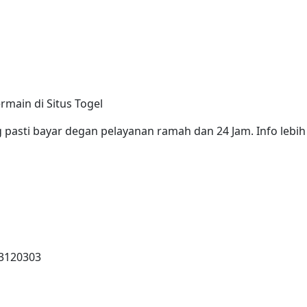
main di Situs Togel
 pasti bayar degan pelayanan ramah dan 24 Jam. Info lebih
93120303