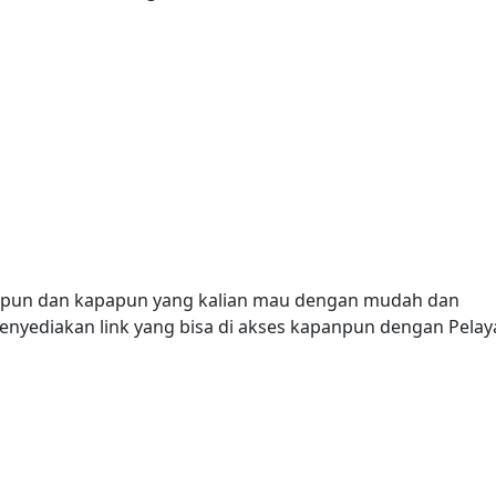
apun dan kapapun yang kalian mau dengan mudah dan
yediakan link yang bisa di akses kapanpun dengan Pela