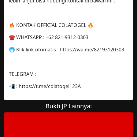
lebih lanjut bisa hubungi kontak di bawah ini :
🔥 KONTAK OFFICIAL COLATOGEL 🔥
☎️ WHATSAPP : +62 821-9312-0303
🌐 Klik link otomatis : https://wa.me/82193120303
TELEGRAM :
📲 : https://t.me/colatogel123A
Bukti JP Lainnya: