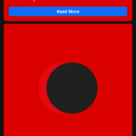
Read More