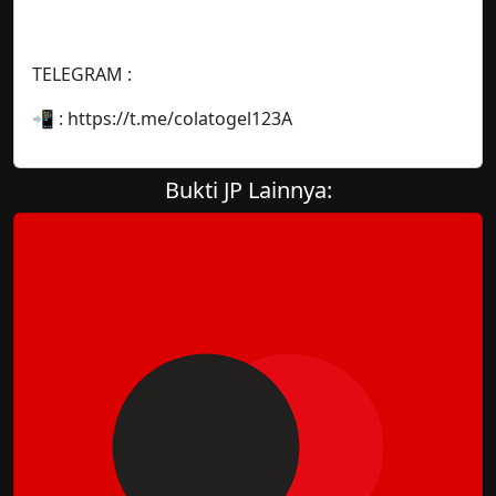
TELEGRAM :
📲 : https://t.me/colatogel123A
Bukti JP Lainnya: