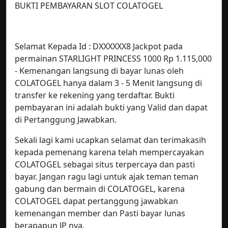
BUKTI PEMBAYARAN SLOT COLATOGEL
Selamat Kepada Id : DXXXXXX8 Jackpot pada
permainan STARLIGHT PRINCESS 1000 Rp 1.115,000
- Kemenangan langsung di bayar lunas oleh
COLATOGEL hanya dalam 3 - 5 Menit langsung di
transfer ke rekening yang terdaftar. Bukti
pembayaran ini adalah bukti yang Valid dan dapat
di Pertanggung Jawabkan.
Sekali lagi kami ucapkan selamat dan terimakasih
kepada pemenang karena telah mempercayakan
COLATOGEL sebagai situs terpercaya dan pasti
bayar. Jangan ragu lagi untuk ajak teman teman
gabung dan bermain di COLATOGEL, karena
COLATOGEL dapat pertanggung jawabkan
kemenangan member dan Pasti bayar lunas
berapapun JP nya.