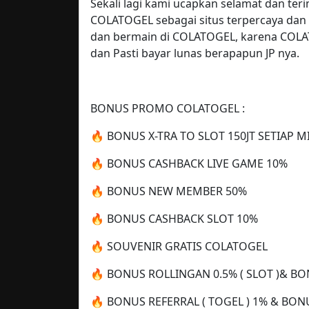
Sekali lagi kami ucapkan selamat dan t
COLATOGEL sebagai situs terpercaya dan 
dan bermain di COLATOGEL, karena CO
dan Pasti bayar lunas berapapun JP nya.
BONUS PROMO COLATOGEL :
🔥 BONUS X-TRA TO SLOT 150JT SETIAP 
🔥 BONUS CASHBACK LIVE GAME 10%
🔥 BONUS NEW MEMBER 50%
🔥 BONUS CASHBACK SLOT 10%
🔥 SOUVENIR GRATIS COLATOGEL
🔥 BONUS ROLLINGAN 0.5% ( SLOT )& BO
🔥 BONUS REFERRAL ( TOGEL ) 1% & BONUS