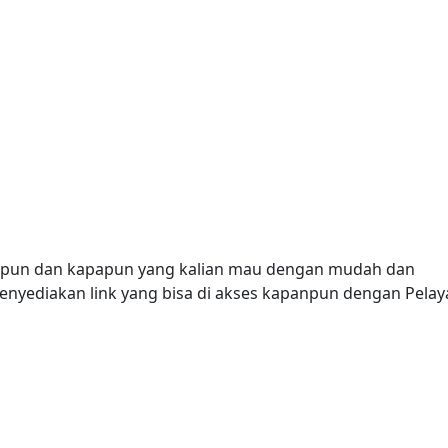
apun dan kapapun yang kalian mau dengan mudah dan
yediakan link yang bisa di akses kapanpun dengan Pela