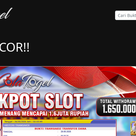
COR!!