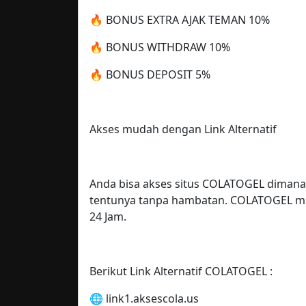
🔥 BONUS EXTRA AJAK TEMAN 10%
🔥 BONUS WITHDRAW 10%
🔥 BONUS DEPOSIT 5%
Akses mudah dengan Link Alternatif
Anda bisa akses situs COLATOGEL diman
tentunya tanpa hambatan. COLATOGEL men
24 Jam.
Berikut Link Alternatif COLATOGEL :
🌐 link1.aksescola.us