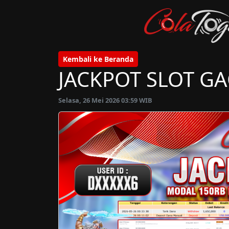
Kembali ke Beranda
JACKPOT SLOT GA
Selasa, 26 Mei 2026 03:59 WIB