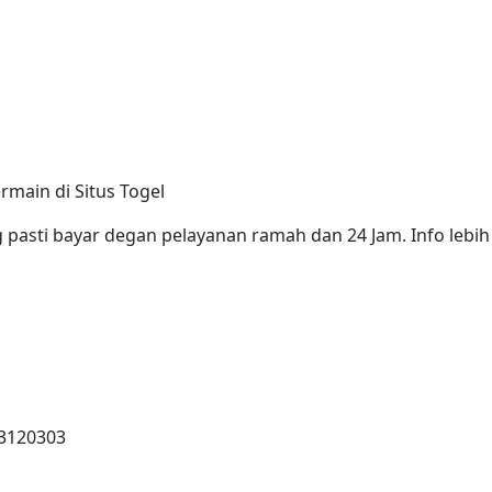
main di Situs Togel
 pasti bayar degan pelayanan ramah dan 24 Jam. Info lebih
93120303