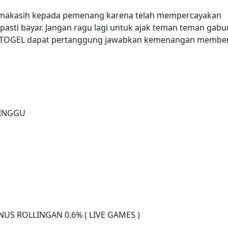
erimakasih kepada pemenang karena telah mempercayakan
pasti bayar. Jangan ragu lagi untuk ajak teman teman gab
LATOGEL dapat pertanggung jawabkan kemenangan membe
MINGGU
NUS ROLLINGAN 0.6% ( LIVE GAMES )