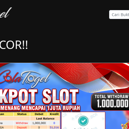
COR!!