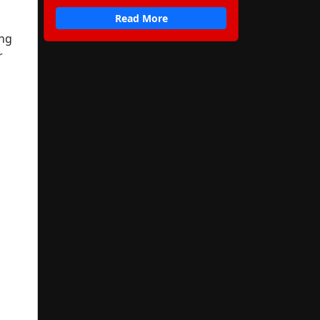
Read More
ung
r