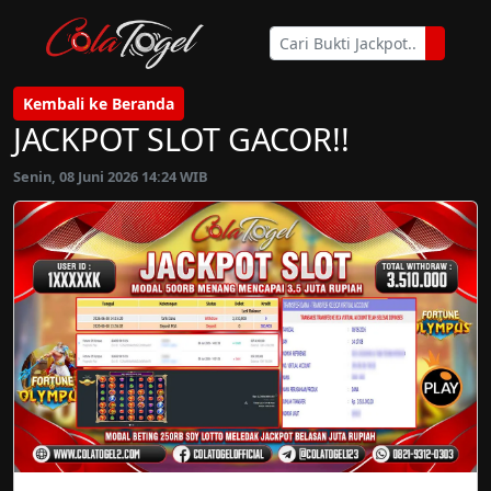
Kembali ke Beranda
JACKPOT SLOT GACOR!!
Senin, 08 Juni 2026 14:24 WIB