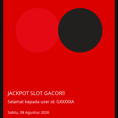
JACKPOT SLOT GACOR!!
Selamat kepada user id: GXXXXXA
Sabtu, 08 Agustus 2026