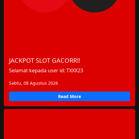
JACKPOT SLOT GACORR!!
Selamat kepada user id: TXXX23
Sabtu, 08 Agustus 2026
Read More