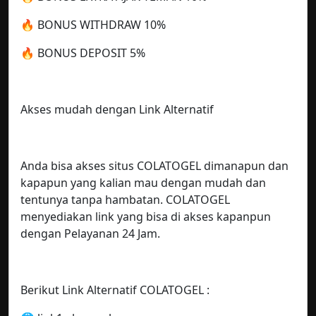
🔥 BONUS WITHDRAW 10%
🔥 BONUS DEPOSIT 5%
Akses mudah dengan Link Alternatif
Anda bisa akses situs COLATOGEL dimanapun dan
kapapun yang kalian mau dengan mudah dan
tentunya tanpa hambatan. COLATOGEL
menyediakan link yang bisa di akses kapanpun
dengan Pelayanan 24 Jam.
Berikut Link Alternatif COLATOGEL :