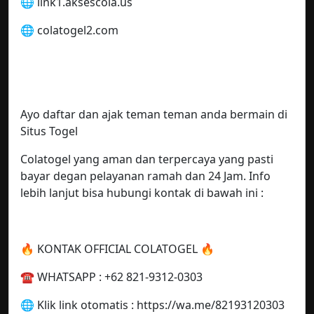
🌐 link1.aksescola.us
🌐 colatogel2.com
Ayo daftar dan ajak teman teman anda bermain di
Situs Togel
Colatogel yang aman dan terpercaya yang pasti
bayar degan pelayanan ramah dan 24 Jam. Info
lebih lanjut bisa hubungi kontak di bawah ini :
🔥 KONTAK OFFICIAL COLATOGEL 🔥
☎️ WHATSAPP : +62 821-9312-0303
🌐 Klik link otomatis : https://wa.me/82193120303