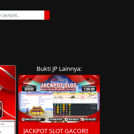
Bukti JP Lainnya:
JACKPOT SLOT GACOR!!