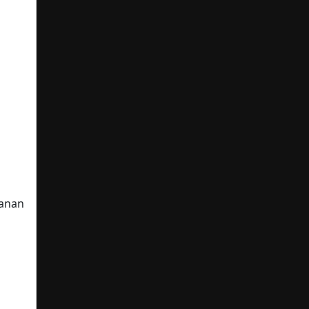
yanan