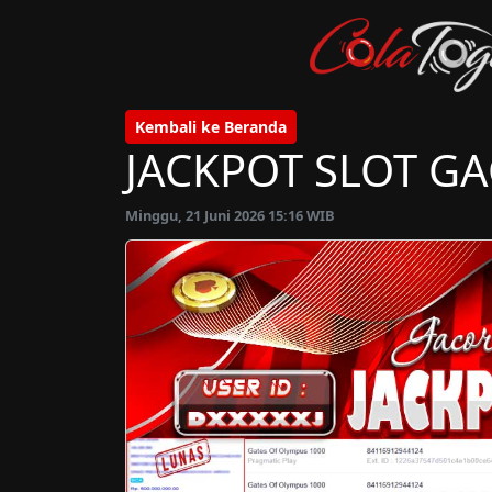
Kembali ke Beranda
JACKPOT SLOT GA
Minggu, 21 Juni 2026 15:16 WIB