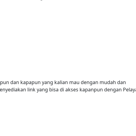
apun dan kapapun yang kalian mau dengan mudah dan
yediakan link yang bisa di akses kapanpun dengan Pela