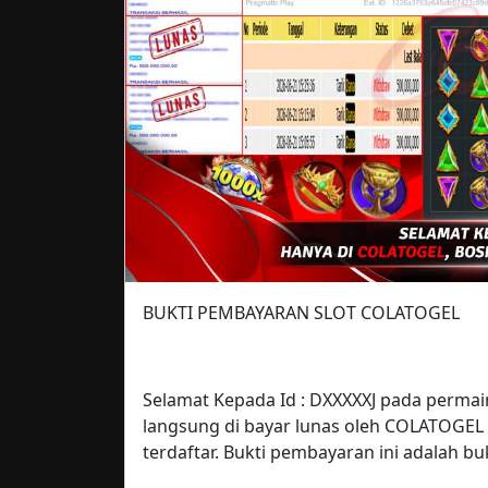
BUKTI PEMBAYARAN SLOT COLATOGEL
Selamat Kepada Id : DXXXXXJ pada perma
langsung di bayar lunas oleh COLATOGEL h
terdaftar. Bukti pembayaran ini adalah b