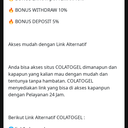
🔥 BONUS WITHDRAW 10%
🔥 BONUS DEPOSIT 5%
Akses mudah dengan Link Alternatif
Anda bisa akses situs COLATOGEL dimanapun dan
kapapun yang kalian mau dengan mudah dan
tentunya tanpa hambatan. COLATOGEL
menyediakan link yang bisa di akses kapanpun
dengan Pelayanan 24 Jam.
Berikut Link Alternatif COLATOGEL :