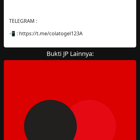
TELEGRAM :
📲 : https://t.me/colatogel123A
Bukti JP Lainnya: