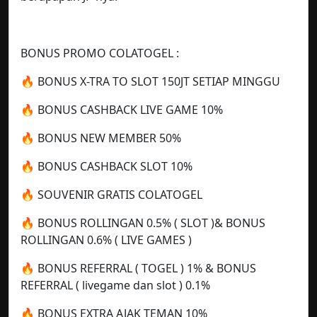
BONUS PROMO COLATOGEL :
🔥 BONUS X-TRA TO SLOT 150JT SETIAP MINGGU
🔥 BONUS CASHBACK LIVE GAME 10%
🔥 BONUS NEW MEMBER 50%
🔥 BONUS CASHBACK SLOT 10%
🔥 SOUVENIR GRATIS COLATOGEL
🔥 BONUS ROLLINGAN 0.5% ( SLOT )& BONUS
ROLLINGAN 0.6% ( LIVE GAMES )
🔥 BONUS REFERRAL ( TOGEL ) 1% & BONUS
REFERRAL ( livegame dan slot ) 0.1%
🔥 BONUS EXTRA AJAK TEMAN 10%