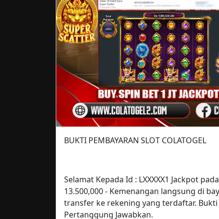
BUKTI PEMBAYARAN SLOT COLATOGEL
Selamat Kepada Id : LXXXXX1 Jackpot p
13.500,000 - Kemenangan langsung di bay
transfer ke rekening yang terdaftar. Bukt
Pertanggung Jawabkan.