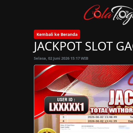
Kembali ke Beranda
JACKPOT SLOT GA
Selasa, 02 Juni 2026 15:17 WIB