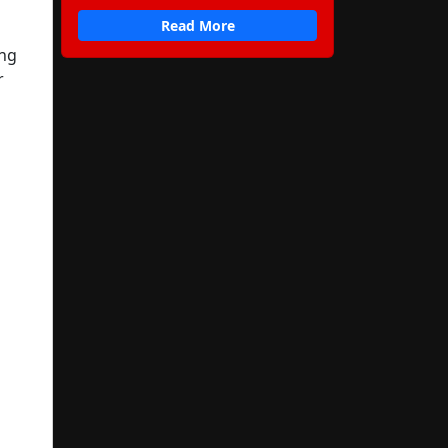
Read More
ung
r