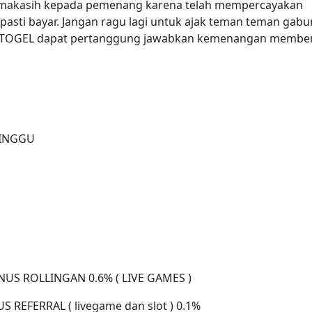
erimakasih kepada pemenang karena telah mempercayakan
pasti bayar. Jangan ragu lagi untuk ajak teman teman gab
LATOGEL dapat pertanggung jawabkan kemenangan membe
MINGGU
NUS ROLLINGAN 0.6% ( LIVE GAMES )
 REFERRAL ( livegame dan slot ) 0.1%