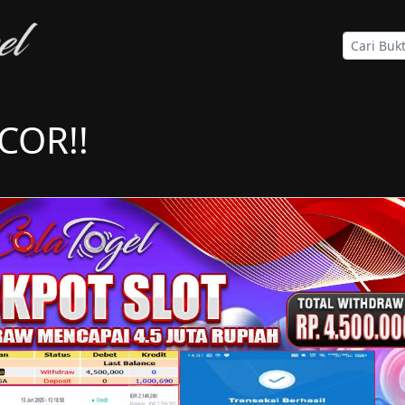
COR!!