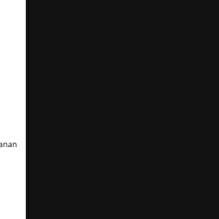
yanan