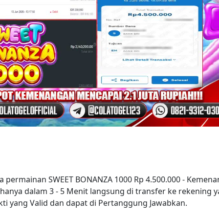
ada permainan SWEET BONANZA 1000 Rp 4.500.000 - Kemen
anya dalam 3 - 5 Menit langsung di transfer ke rekening 
ukti yang Valid dan dapat di Pertanggung Jawabkan.