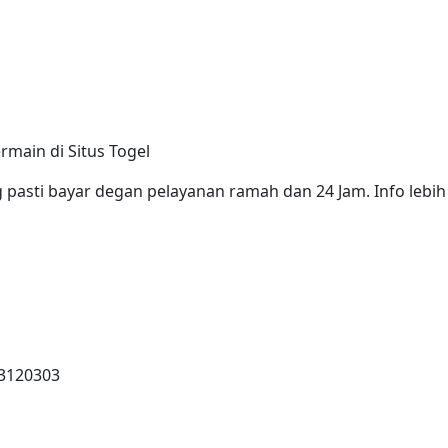
main di Situs Togel
 pasti bayar degan pelayanan ramah dan 24 Jam. Info lebih
93120303