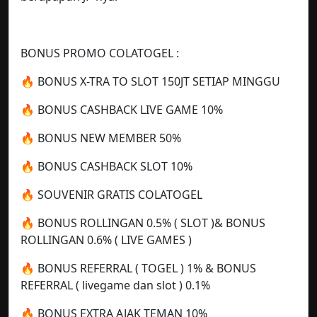
BONUS PROMO COLATOGEL :
🔥 BONUS X-TRA TO SLOT 150JT SETIAP MINGGU
🔥 BONUS CASHBACK LIVE GAME 10%
🔥 BONUS NEW MEMBER 50%
🔥 BONUS CASHBACK SLOT 10%
🔥 SOUVENIR GRATIS COLATOGEL
🔥 BONUS ROLLINGAN 0.5% ( SLOT )& BONUS
ROLLINGAN 0.6% ( LIVE GAMES )
🔥 BONUS REFERRAL ( TOGEL ) 1% & BONUS
REFERRAL ( livegame dan slot ) 0.1%
🔥 BONUS EXTRA AJAK TEMAN 10%