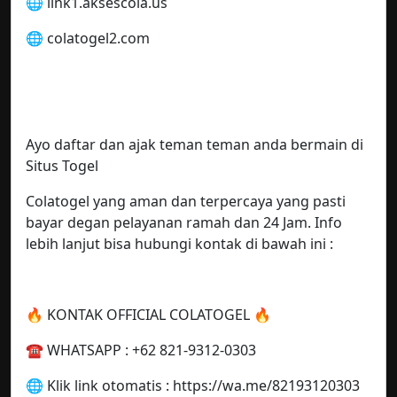
🌐 link1.aksescola.us
🌐 colatogel2.com
Ayo daftar dan ajak teman teman anda bermain di
Situs Togel
Colatogel yang aman dan terpercaya yang pasti
bayar degan pelayanan ramah dan 24 Jam. Info
lebih lanjut bisa hubungi kontak di bawah ini :
🔥 KONTAK OFFICIAL COLATOGEL 🔥
☎️ WHATSAPP : +62 821-9312-0303
🌐 Klik link otomatis : https://wa.me/82193120303