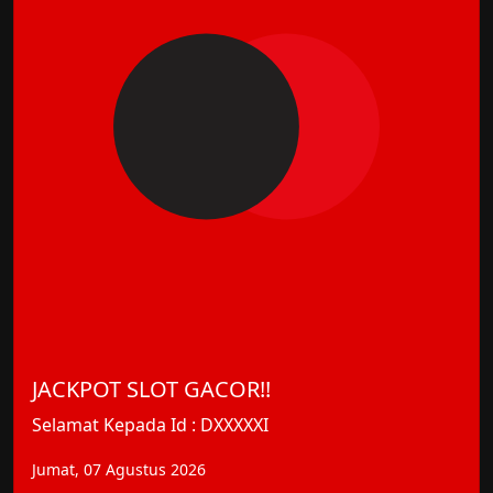
JACKPOT SLOT GACOR!!
Selamat Kepada Id : DXXXXXI
Jumat, 07 Agustus 2026