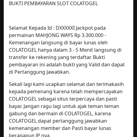
BUKTI PEMBAYARAN SLOT COLATOGEL
Selamat Kepada Id : DXXXXXI Jackpot pada
permainan MAHJONG WAYS Rp 3.300.000 -
Kemenangan langsung di bayar lunas oleh
COLATOGEL hanya dalam 3 - 5 Menit langsung di
transfer ke rekening yang terdaftar. Bukti
pembayaran ini adalah bukti yang Valid dan dapat
di Pertanggung Jawabkan.
Sekali lagi kami ucapkan selamat dan terimakasih
kepada pemenang karena telah mempercayakan
COLATOGEL sebagai situs terpercaya dan pasti
bayar. Jangan ragu lagi untuk ajak teman teman
gabung dan bermain di COLATOGEL, karena
COLATOGEL dapat pertanggung jawabkan
kemenangan member dan Pasti bayar lunas
berapapun JP nya.