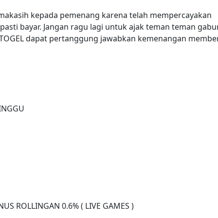
erimakasih kepada pemenang karena telah mempercayakan
pasti bayar. Jangan ragu lagi untuk ajak teman teman gab
LATOGEL dapat pertanggung jawabkan kemenangan membe
MINGGU
NUS ROLLINGAN 0.6% ( LIVE GAMES )