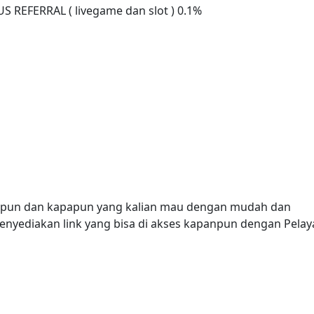
 REFERRAL ( livegame dan slot ) 0.1%
apun dan kapapun yang kalian mau dengan mudah dan
yediakan link yang bisa di akses kapanpun dengan Pela