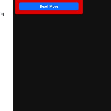
Read More
ung
r