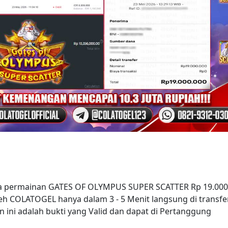
ada permainan GATES OF OLYMPUS SUPER SCATTER Rp 19.000
eh COLATOGEL hanya dalam 3 - 5 Menit langsung di transfe
n ini adalah bukti yang Valid dan dapat di Pertanggung