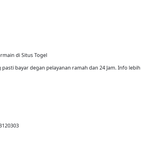
main di Situs Togel
 pasti bayar degan pelayanan ramah dan 24 Jam. Info lebih
93120303