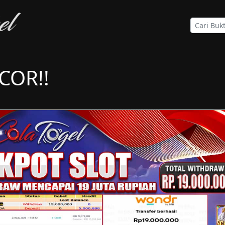
COR!!