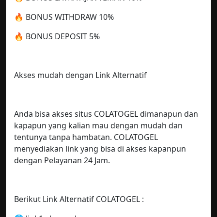
🔥 BONUS WITHDRAW 10%
🔥 BONUS DEPOSIT 5%
Akses mudah dengan Link Alternatif
Anda bisa akses situs COLATOGEL dimanapun dan
kapapun yang kalian mau dengan mudah dan
tentunya tanpa hambatan. COLATOGEL
menyediakan link yang bisa di akses kapanpun
dengan Pelayanan 24 Jam.
Berikut Link Alternatif COLATOGEL :