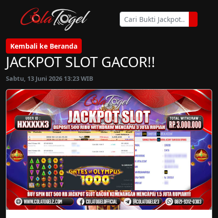
Kembali ke Beranda
JACKPOT SLOT GACOR!!
Sabtu, 13 Juni 2026 13:23 WIB