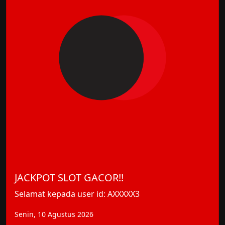
JACKPOT SLOT GACOR!!
Selamat kepada user id: AXXXXX3
Senin, 10 Agustus 2026