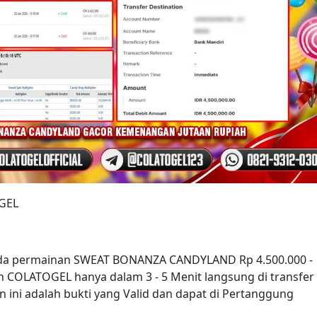
GEL
pada permainan SWEAT BONANZA CANDYLAND Rp 4.500.000 -
 COLATOGEL hanya dalam 3 - 5 Menit langsung di transfer
n ini adalah bukti yang Valid dan dapat di Pertanggung