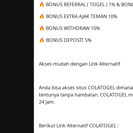
🔥 BONUS REFERRAL ( TOGEL ) 1% & BONUS
🔥 BONUS EXTRA AJAK TEMAN 10%
🔥 BONUS WITHDRAW 10%
🔥 BONUS DEPOSIT 5%
Akses mudah dengan Link Alternatif
Anda bisa akses situs COLATOGEL diman
tentunya tanpa hambatan. COLATOGEL men
24 Jam.
Berikut Link Alternatif COLATOGEL :