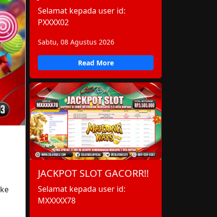
Selamat kepada user id:
PXXXX02
Sabtu, 08 Agustus 2026
Read More
JACKPOT SLOT GACORR!!
Selamat kepada user id:
 ke
MXXXXX78