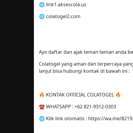
🌐 link1.aksescola.us
🌐 colatogel2.com
Ayo daftar dan ajak teman teman anda ber
Colatogel yang aman dan terpercaya yang
lanjut bisa hubungi kontak di bawah ini :
🔥 KONTAK OFFICIAL COLATOGEL 🔥
☎️ WHATSAPP : +62 821-9312-0303
🌐 Klik link otomatis : https://wa.me/821