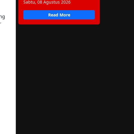
Sabtu, 08 Agustus 2026
Read More
ung
r