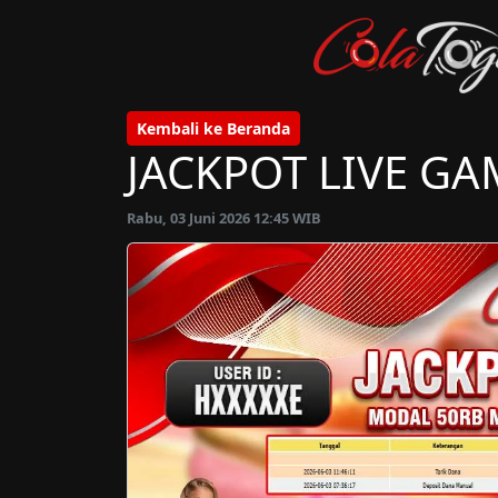
Kembali ke Beranda
JACKPOT LIVE GA
Rabu, 03 Juni 2026 12:45 WIB