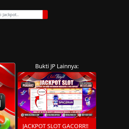
Bukti JP Lainnya:
JACKPOT SLOT GACORR!!