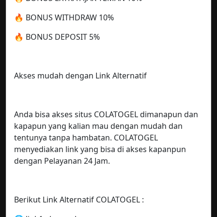
🔥 BONUS WITHDRAW 10%
🔥 BONUS DEPOSIT 5%
Akses mudah dengan Link Alternatif
Anda bisa akses situs COLATOGEL dimanapun dan
kapapun yang kalian mau dengan mudah dan
tentunya tanpa hambatan. COLATOGEL
menyediakan link yang bisa di akses kapanpun
dengan Pelayanan 24 Jam.
Berikut Link Alternatif COLATOGEL :