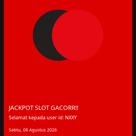
JACKPOT SLOT GACORR!!
Selamat kepada user id: NXXY
Sabtu, 08 Agustus 2026