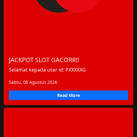
JACKPOT SLOT GACORR!!
Selamat kepada user id: PXXXXXG
Sabtu, 08 Agustus 2026
Read More